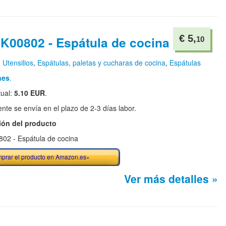
€ 5,
 K00802 - Espátula de cocina
10
n
Utensilios
,
Espátulas, paletas y cucharas de cocina
,
Espátulas
nes
.
tual:
5.10 EUR
.
te se envía en el plazo de 2-3 días labor.
ión del producto
802 - Espátula de cocina
prar el producto en Amazon.es»
Ver más detalles »