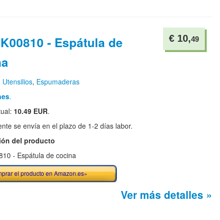
€ 10,
 K00810 - Espátula de
49
na
n
Utensilios
,
Espumaderas
nes
.
tual:
10.49 EUR
.
te se envía en el plazo de 1-2 días labor.
ión del producto
810 - Espátula de cocina
prar el producto en Amazon.es»
Ver más detalles »