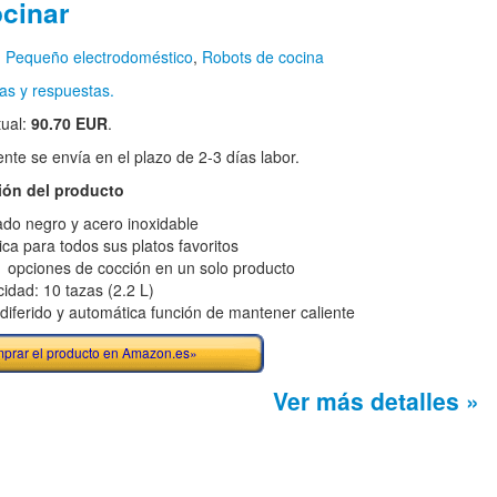
ocinar
n
Pequeño electrodoméstico
,
Robots de cocina
as y respuestas.
tual:
90.70 EUR
.
te se envía en el plazo de 2-3 días labor.
ión del producto
do negro y acero inoxidable
ica para todos sus platos favoritos
1 opciones de cocción en un solo producto
idad: 10 tazas (2.2 L)
o diferido y automática función de mantener caliente
prar el producto en Amazon.es»
Ver más detalles »