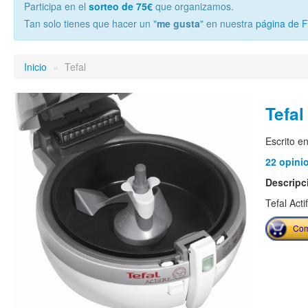
Participa en el
sorteo de 75€
que organizamos.
Tan solo tienes que hacer un "
me gusta
" en nuestra
página de 
Inicio
»
Tefal
Tefal
Escrito e
22 opini
Descripc
Tefal Act
Com