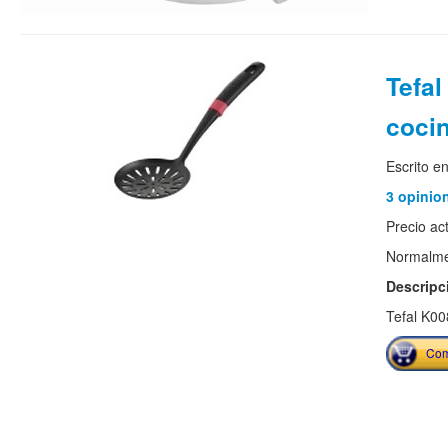
Tefal
coci
Escrito e
3 opinio
Precio ac
Normalmen
Descripc
Tefal K00
Com