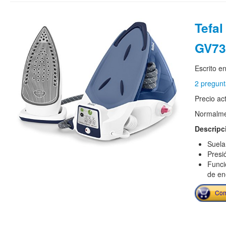
Tefa
GV73
Escrito e
2 pregunt
Precio ac
Normalmen
Descripc
Suela 
Presi
Funci
de en
Com