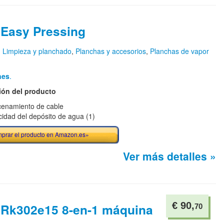
 Easy Pressing
n
Limpieza y planchado
,
Planchas y accesorios
,
Planchas de vapor
nes
.
ión del producto
enamiento de cable
idad del depósito de agua (1)
prar el producto en Amazon.es»
Ver más detalles »
€ 90,
l Rk302e15 8-en-1 máquina
70