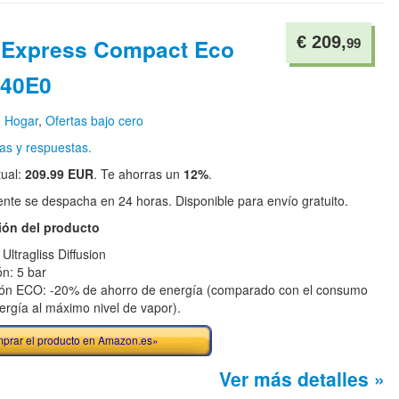
€ 209,
l Express Compact Eco
99
40E0
n
Hogar
,
Ofertas bajo cero
as y respuestas.
tual:
209.99 EUR
. Te ahorras un
12%
.
te se despacha en 24 horas. Disponible para envío gratuito.
ión del producto
Ultragliss Diffusion
ón: 5 bar
ón ECO: -20% de ahorro de energía (comparado con el consumo
ergía al máximo nivel de vapor).
prar el producto en Amazon.es»
Ver más detalles »