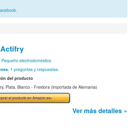
Facebook
.
 Actifry
n
Pequeño electrodoméstico
ones
. 1 preguntas y respuestas.
ión del producto
ifry, Plata, Blanco - Freidora (importada de Alemania)
prar el producto en Amazon.es»
Ver más detalles »