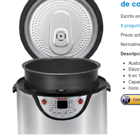
de c
Escrito e
8 pregunt
Precio ac
Normalmen
Descripc
Acaba
Eléctr
8 en 
Capac
Inici
Com