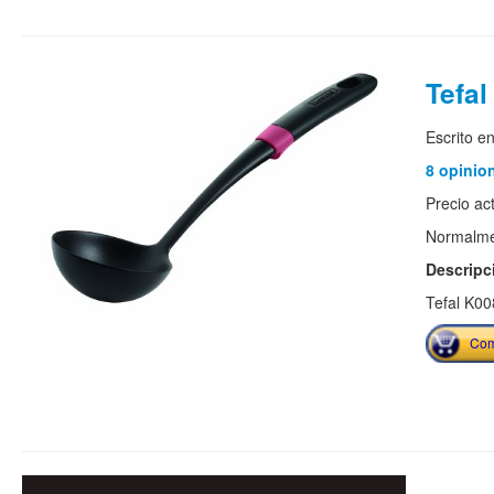
Tefal
Escrito e
8 opinio
Precio ac
Normalmen
Descripc
Tefal K00
Com