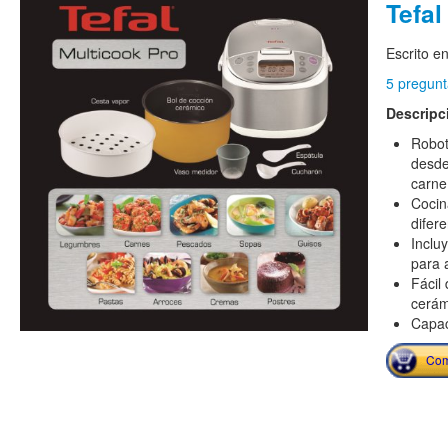
Tefal
Escrito e
5 pregunt
Descripc
Robot
desde
carne
Cocin
difer
Inclu
para 
Fácil 
cerám
Capac
Com