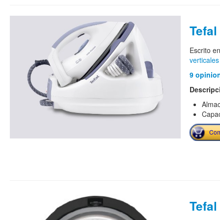
Tefal
Escrito e
verticales
9 opinio
Descripc
Almac
Capac
Com
Tefa