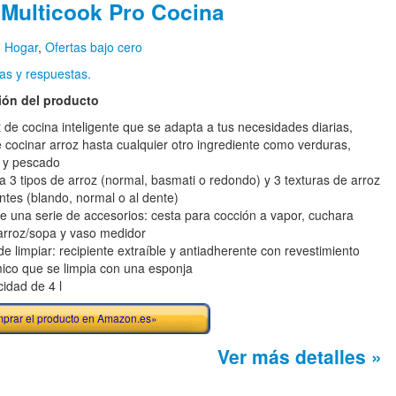
 Multicook Pro Cocina
n
Hogar
,
Ofertas bajo cero
as y respuestas.
ión del producto
 de cocina inteligente que se adapta a tus necesidades diarias,
 cocinar arroz hasta cualquier otro ingrediente como verduras,
 y pescado
a 3 tipos de arroz (normal, basmati o redondo) y 3 texturas de arroz
entes (blando, normal o al dente)
ye una serie de accesorios: cesta para cocción a vapor, cuchara
arroz/sopa y vaso medidor
de limpiar: recipiente extraíble y antiadherente con revestimiento
ico que se limpia con una esponja
idad de 4 l
prar el producto en Amazon.es»
Ver más detalles »