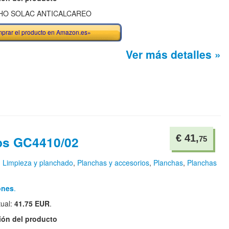
HO SOLAC ANTICALCAREO
prar el producto en Amazon.es»
Ver más detalles »
€ 41,
ips GC4410/02
75
n
Limpieza y planchado
,
Planchas y accesorios
,
Planchas
,
Planchas
ones
.
tual:
41.75 EUR
.
ión del producto