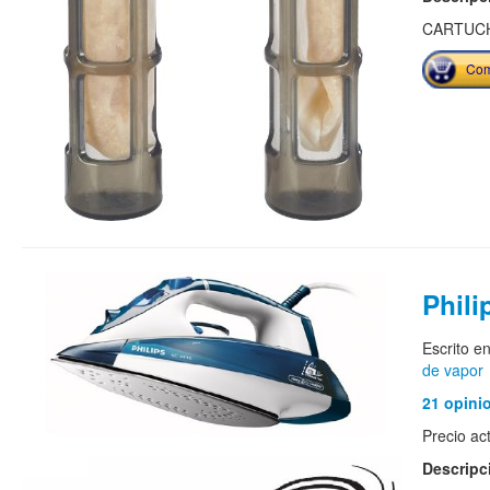
CARTUC
Com
Phil
Escrito e
de vapor
21 opini
Precio ac
Descripc