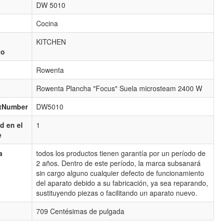
DW 5010
Cocina
KITCHEN
to
Rowenta
Rowenta Plancha "Focus" Suela microsteam 2400 W
rtNumber
DW5010
d en el
1
e
a
todos los productos tienen garantía por un período de
2 años. Dentro de este período, la marca subsanará
sin cargo alguno cualquier defecto de funcionamiento
del aparato debido a su fabricación, ya sea reparando,
sustituyendo piezas o facilitando un aparato nuevo.
709 Centésimas de pulgada