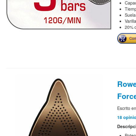
Capac
Tiemp
Suela 
Varill
20% d
Com
Rowe
Forc
Escrito e
18 opini
Descripc
Poten