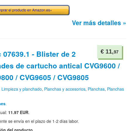
prar el producto en Amazon.es»
Ver más detalles »
€ 11,
 07639.1 - Blister de 2
97
ades de cartucho antical CVG9600 /
800 / CVG9605 / CVG9805
n
Limpieza y planchado
,
Planchas y accesorios
,
Planchas
,
Planchas
nes
.
tual:
11.97 EUR
.
te se envía en el plazo de 1-2 días labor.
ión del producto