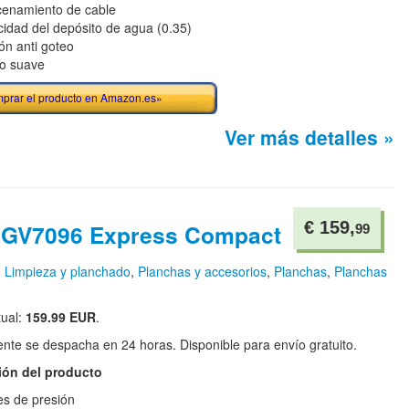
enamiento de cable
idad del depósito de agua (0.35)
ón anti goteo
o suave
prar el producto en Amazon.es»
Ver más detalles »
€ 159,
l GV7096 Express Compact
99
n
Limpieza y planchado
,
Planchas y accesorios
,
Planchas
,
Planchas
tual:
159.99 EUR
.
te se despacha en 24 horas. Disponible para envío gratuito.
ión del producto
es de presión