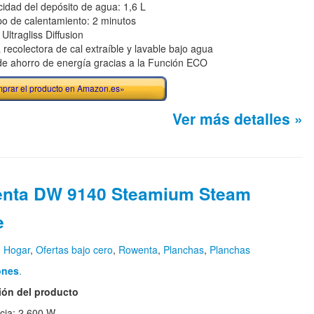
idad del depósito de agua: 1,6 L
o de calentamiento: 2 minutos
Ultragliss Diffusion
a recolectora de cal extraíble y lavable bajo agua
e ahorro de energía gracias a la Función ECO
prar el producto en Amazon.es»
Ver más detalles »
nta DW 9140 Steamium Steam
e
n
Hogar
,
Ofertas bajo cero
,
Rowenta
,
Planchas
,
Planchas
ones
.
ión del producto
cia: 2.600 W