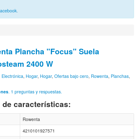
Facebook
.
nta Plancha "Focus" Suela
osteam 2400 W
n
Electrónica
,
Hogar
,
Hogar
,
Ofertas bajo cero
,
Rowenta
,
Planchas
,
ones
. 1 preguntas y respuestas.
 de características:
Rowenta
4210101927571