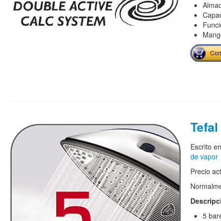
Almac
Capac
Funci
Mang
Com
Tefa
Escrito e
de vapor
Precio ac
Normalmen
Descripc
5 bar