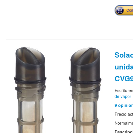
Com
Solac
unid
CVG9
Escrito e
de vapor
9 opinio
Precio ac
Normalmen
Descripc