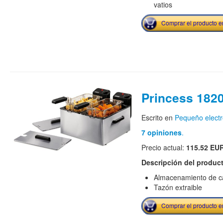
vatios
Comprar el producto 
Princess 182
Escrito en
Pequeño elect
7 opiniones
.
Precio actual:
115.52 EU
Descripción del produc
Almacenamiento de c
Tazón extraible
Comprar el producto 