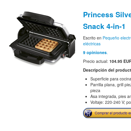
Princess Silve
Snack 4-in-1
Escrito en
Pequeño elect
eléctricas
9 opiniones
.
Precio actual:
104.95 EU
Descripción del produc
Superficie para cocin
Parrilla plana, grill p
pieza
Asa integrada, pies a
Voltaje: 220-240 V; p
Comprar el producto 