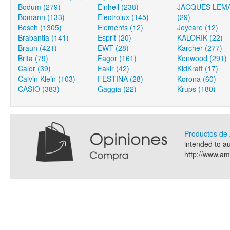
Bodum (279)
Einhell (238)
JACQUES LEM
Bomann (133)
Electrolux (145)
(29)
Bosch (1305)
Elements (12)
Joycare (12)
Brabantia (141)
Esprit (20)
KALORIK (22)
Braun (421)
EWT (28)
Karcher (277)
Brita (79)
Fagor (161)
Kenwood (291)
Calor (39)
Fakir (42)
KidKraft (17)
Calvin Klein (103)
FESTINA (28)
Korona (60)
CASIO (383)
Gaggia (22)
Krups (180)
Productos d
intended to a
http://www.a