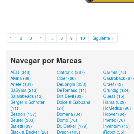
1
2
3
4
...
8
9
10
Siguiente »
Navegar por Marcas
AEG (348)
Clatronic (287)
Garmin (78)
Alvina (66)
Cloer (66)
Gastroback (67)
Ariete (131)
DeLonghi (233)
Graef (43)
BaByliss (213)
DeTomaso (11)
Grundig (124)
Balalabeads (12)
Dirt Devil (83)
Guess (15)
Berger & Schröter
Dolce & Gabbana
Hama (829)
(11)
(24)
HoMedics (90)
Bestron (157)
Domena (34)
Hoover (64)
Beurer (303)
Domo (70)
Imetec (76)
Bialetti (89)
Dr. Oetker (179)
Inventum (45)
Black & Decker (20)
Dyson (103)
iRobot (55)