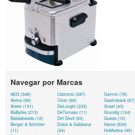
Navegar por Marcas
AEG (348)
Clatronic (287)
Garmin (78)
Alvina (66)
Cloer (66)
Gastroback (67)
Ariete (131)
DeLonghi (233)
Graef (43)
BaByliss (213)
DeTomaso (11)
Grundig (124)
Balalabeads (12)
Dirt Devil (83)
Guess (15)
Berger & Schröter
Dolce & Gabbana
Hama (829)
(11)
(24)
HoMedics (90)