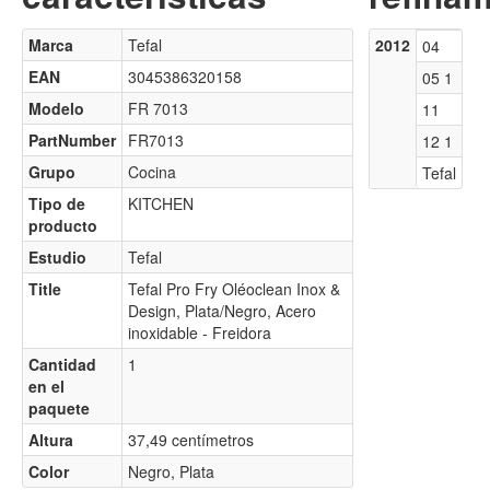
Marca
Tefal
2012
04
EAN
3045386320158
05 1
Modelo
FR 7013
11
PartNumber
FR7013
12 1
Grupo
Cocina
Tefal
Tipo de
KITCHEN
producto
Estudio
Tefal
Title
Tefal Pro Fry Oléoclean Inox &
Design, Plata/Negro, Acero
inoxidable - Freidora
Cantidad
1
en el
paquete
Altura
37,49 centímetros
Color
Negro, Plata