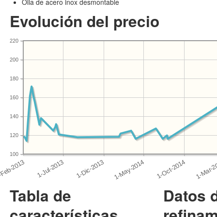
Olla de acero inox desmontable
Evolución del precio
220
200
180
160
140
120
100
Tabla de
Datos 
características
refinam