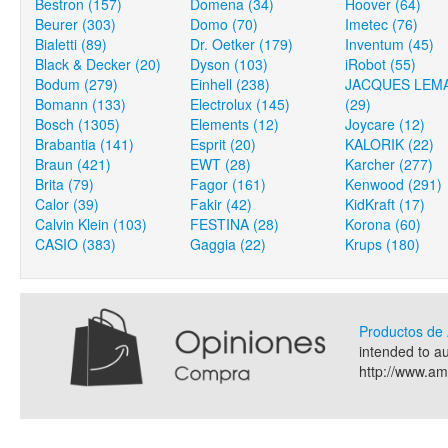
Bestron (157)
Domena (34)
Hoover (64)
Beurer (303)
Domo (70)
Imetec (76)
Bialetti (89)
Dr. Oetker (179)
Inventum (45)
Black & Decker (20)
Dyson (103)
iRobot (55)
Bodum (279)
Einhell (238)
JACQUES LEM
Bomann (133)
Electrolux (145)
(29)
Bosch (1305)
Elements (12)
Joycare (12)
Brabantia (141)
Esprit (20)
KALORIK (22)
Braun (421)
EWT (28)
Karcher (277)
Brita (79)
Fagor (161)
Kenwood (291)
Calor (39)
Fakir (42)
KidKraft (17)
Calvin Klein (103)
FESTINA (28)
Korona (60)
CASIO (383)
Gaggia (22)
Krups (180)
Productos d
intended to a
http://www.a