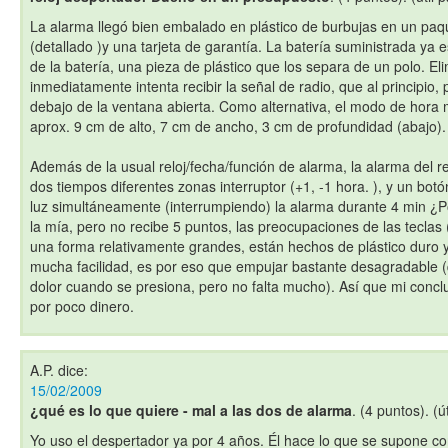
La alarma llegó bien embalado en plástico de burbujas en un pa
(detallado )y una tarjeta de garantía. La batería suministrada ya
de la batería, una pieza de plástico que los separa de un polo. Eli
inmediatamente intenta recibir la señal de radio, que al principio, 
debajo de la ventana abierta. Como alternativa, el modo de hor
aprox. 9 cm de alto, 7 cm de ancho, 3 cm de profundidad (abajo).
Además de la usual reloj/fecha/función de alarma, la alarma del r
dos tiempos diferentes zonas interruptor (+1, -1 hora. ), y un bot
luz simultáneamente (interrumpiendo) la alarma durante 4 min ¿Po
la mía, pero no recibe 5 puntos, las preocupaciones de las teclas 
una forma relativamente grandes, están hechos de plástico duro 
mucha facilidad, es por eso que empujar bastante desagradable 
dolor cuando se presiona, pero no falta mucho). Así que mi concl
por poco dinero.
A.P.
dice:
15/02/2009
¿qué es lo que quiere - mal a las dos de alarma
. (4 puntos). (ú
Yo uso el despertador ya por 4 años. Él hace lo que se supone co