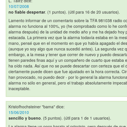
L. Talirz
dice:
10/07/2008
no fiable despertar
. (1 puntos). (útil para 16 de 20 usuarios).
Lamento informar de un comentario sobre la TFA 981038 radio co
alarma no funciona al 100%, yo (he comprobado como lo he conf
alarma después) de la unidad de medio año y me ha dejado hoy 
estacada. La primera vez que la alarma todavía estaba en la mesi
mano, pensé que en el momento en que yo había apagado el des
(aunque yo soy algo que nunca sucedió antes). La segunda vez q
embargo, a la mesa y tener que correr de nuevo y puedo descart
tienen paredes finas aquí y un compañero de cuarto que estaba 
ha oído nada. Así que no se puede descartar con certeza que el 
ciertamente puede dicen que fue ajustado en la hora correcta. Ci
han provocado, no puedo decir - por lo general la alarma funcion
alarma no sólo en general, pero el trabajo absolutamente impeca
inaceptable.
Kristofhochsteiner "bama"
dice:
15/06/2010
sencillo y bueno
. (5 puntos). (útil para 1 de 1 usuarios).
La alarma tiene un poco barato al principio, pero después de que 