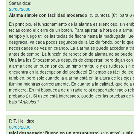
Stefan
dice:
28/08/2008
Alarma simple con facilidad moderado
. (3 puntos). (útil para 6
En principio, el funcionamiento de la alarma es silencioso, sin em
teclas como el cierre de un botón. Para ajustar la hora de alar
tiempo y luego utilice las teclas de flecha hasta la madrugada, lu
desgracia, va cada pocos segundos de la luz de fondo, por lo que
necesidades de vez en cuando. La alarma se puede acceder a 
antes de tiempo. La función de repetición de alarma no se puede
Una lata los Snoozemodus después de despertar, pero dejan con
alarma tiene un buen sonido, un ritmo tranquilo y es ruidoso, sin 
encuentra en la descripción del producto! El tiempo es fácil de lee
también, pero sólo cuando la alarma está en la altura de los ojos o
ilumina mientras correctamente. En cuanto a la calidad, que deja a
mediocre. En mi búsqueda de un radio reloj despertador radio rel
probado 21. Si usted está interesado, puede leer las pruebas de 
bajo "
Artículos
"
P. T. Heil
dice:
08/05/2008
reloj despertador Bueno en un presupuesto
. (4 puntos). (útil