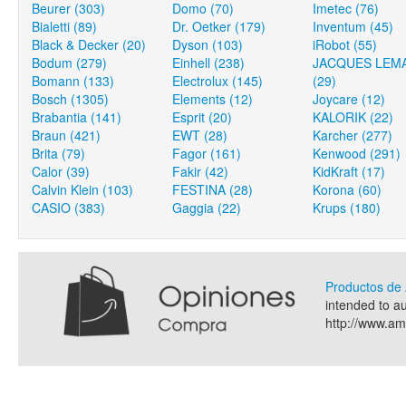
Beurer (303)
Domo (70)
Imetec (76)
Bialetti (89)
Dr. Oetker (179)
Inventum (45)
Black & Decker (20)
Dyson (103)
iRobot (55)
Bodum (279)
Einhell (238)
JACQUES LEM
Bomann (133)
Electrolux (145)
(29)
Bosch (1305)
Elements (12)
Joycare (12)
Brabantia (141)
Esprit (20)
KALORIK (22)
Braun (421)
EWT (28)
Karcher (277)
Brita (79)
Fagor (161)
Kenwood (291)
Calor (39)
Fakir (42)
KidKraft (17)
Calvin Klein (103)
FESTINA (28)
Korona (60)
CASIO (383)
Gaggia (22)
Krups (180)
Productos d
intended to a
http://www.a