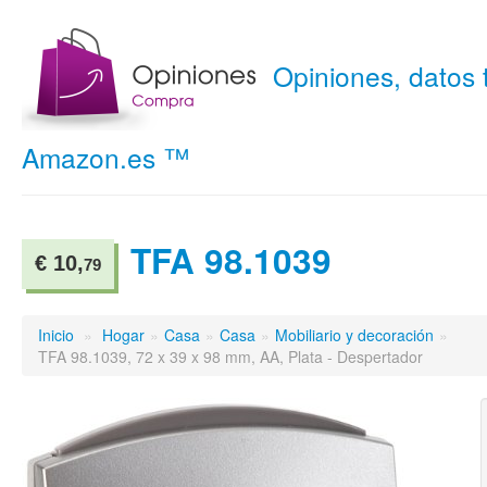
Opiniones, datos
Amazon.es ™
TFA 98.1039
€ 10,
79
Inicio
»
Hogar
»
Casa
»
Casa
»
Mobiliario y decoración
»
TFA 98.1039, 72 x 39 x 98 mm, AA, Plata - Despertador