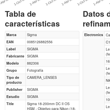
Tabla de
Datos 
características
refinam
Marca
Sigma
Electronics
Ca
EAN
0085126882556
C
Label
SIGMA
Le
(f
Fabricante
SIGMA
16
Modelo
882306
Le
Grupo
Fotografía
(f
Tipo de
CAMERA_LENSES
Ni
producto
Le
Publisher
SIGMA
(f
Estudio
SIGMA
10
Title
Sigma 18-200mm DC II OS
Le
HSM - Objetivo para Nikon (18-