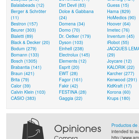
Balalabeads (12)
Dirt Devil (83)
Guess (15)
Berger & Schröter
Dolce & Gabbana
Hama (829)
(11)
(24)
HoMedics (90)
Bestron (157)
Domena (34)
Hoover (64)
Beurer (303)
Domo (70)
Imetec (76)
Bialetti (89)
Dr. Oetker (179)
Inventum (45)
Black & Decker (20)
Dyson (103)
iRobot (55)
Bodum (279)
Einhell (238)
JACQUES LEM
Bomann (133)
Electrolux (145)
(29)
Bosch (1305)
Elements (12)
Joycare (12)
Brabantia (141)
Esprit (20)
KALORIK (22)
Braun (421)
EWT (28)
Karcher (277)
Brita (79)
Fagor (161)
Kenwood (291)
Calor (39)
Fakir (42)
KidKraft (17)
Calvin Klein (103)
FESTINA (28)
Korona (60)
CASIO (383)
Gaggia (22)
Krups (180)
Productos d
intended to a
http://www.a