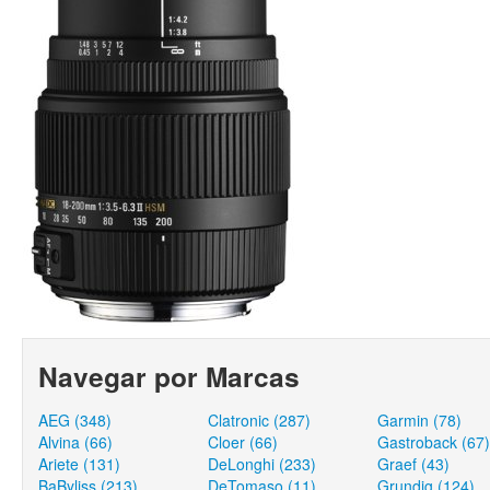
Navegar por Marcas
AEG (348)
Clatronic (287)
Garmin (78)
Alvina (66)
Cloer (66)
Gastroback (67)
Ariete (131)
DeLonghi (233)
Graef (43)
BaByliss (213)
DeTomaso (11)
Grundig (124)