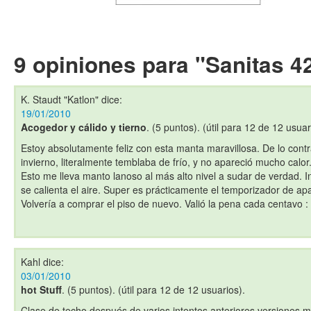
9 opiniones para "Sanitas 4
K. Staudt "Katlon"
dice:
19/01/2010
Acogedor y cálido y tierno
. (5 puntos). (útil para 12 de 12 usuar
Estoy absolutamente feliz con esta manta maravillosa. De lo cont
invierno, literalmente temblaba de frío, y no apareció mucho calo
Esto me lleva manto lanoso al más alto nivel a sudar de verdad. 
se calienta el aire. Super es prácticamente el temporizador de a
Volvería a comprar el piso de nuevo. Valió la pena cada centavo : 
Kahl
dice:
03/01/2010
hot Stuff
. (5 puntos). (útil para 12 de 12 usuarios).
Clase de techo después de varios intentos anteriores versiones 