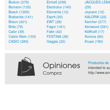
Bodum (279)
Einhell (238)
JACQUES LEM
Bomann (133)
Electrolux (145)
(29)
Bosch (1305)
Elements (12)
Joycare (12)
Brabantia (141)
Esprit (20)
KALORIK (22)
Braun (421)
EWT (28)
Karcher (277)
Brita (79)
Fagor (161)
Kenwood (291)
Calor (39)
Fakir (42)
KidKraft (17)
Calvin Klein (103)
FESTINA (28)
Korona (60)
CASIO (383)
Gaggia (22)
Krups (180)
Productos d
intended to a
http://www.a