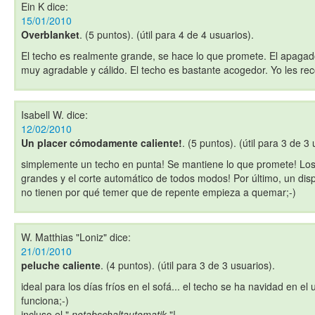
Ein K
dice:
15/01/2010
Overblanket
. (5 puntos). (útil para 4 de 4 usuarios).
El techo es realmente grande, se hace lo que promete. El apaga
muy agradable y cálido. El techo es bastante acogedor. Yo les re
Isabell W.
dice:
12/02/2010
Un placer cómodamente caliente!
. (5 puntos). (útil para 3 de 3 
simplemente un techo en punta! Se mantiene lo que promete! Los
grandes y el corte automático de todos modos! Por último, un disp
no tienen por qué temer que de repente empieza a quemar;-)
W. Matthias "Loniz"
dice:
21/01/2010
peluche caliente
. (4 puntos). (útil para 3 de 3 usuarios).
ideal para los días fríos en el sofá... el techo se ha navidad en el
funciona;-)
incluso el "
notabschaltautomatik
"!