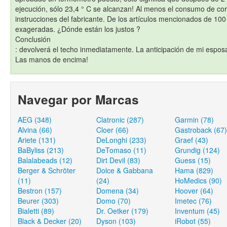
ejecución, sólo 23,4 ° C se alcanzan! Al menos el consumo de corr
instrucciones del fabricante. De los artículos mencionados de 10
exageradas. ¿Dónde están los justos ?
Conclusión
: devolverá el techo inmediatamente. La anticipación de mi espos
Las manos de encima!
Navegar por Marcas
AEG (348)
Clatronic (287)
Garmin (78)
Alvina (66)
Cloer (66)
Gastroback (67)
Ariete (131)
DeLonghi (233)
Graef (43)
BaByliss (213)
DeTomaso (11)
Grundig (124)
Balalabeads (12)
Dirt Devil (83)
Guess (15)
Berger & Schröter
Dolce & Gabbana
Hama (829)
(11)
(24)
HoMedics (90)
Bestron (157)
Domena (34)
Hoover (64)
Beurer (303)
Domo (70)
Imetec (76)
Bialetti (89)
Dr. Oetker (179)
Inventum (45)
Black & Decker (20)
Dyson (103)
iRobot (55)