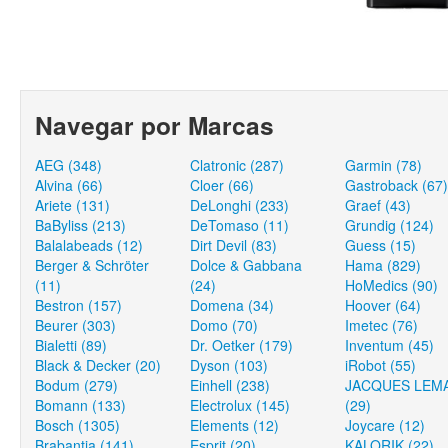
Navegar por Marcas
AEG (348)
Clatronic (287)
Garmin (78)
Alvina (66)
Cloer (66)
Gastroback (67)
Ariete (131)
DeLonghi (233)
Graef (43)
BaByliss (213)
DeTomaso (11)
Grundig (124)
Balalabeads (12)
Dirt Devil (83)
Guess (15)
Berger & Schröter
Dolce & Gabbana
Hama (829)
(11)
(24)
HoMedics (90)
Bestron (157)
Domena (34)
Hoover (64)
Beurer (303)
Domo (70)
Imetec (76)
Bialetti (89)
Dr. Oetker (179)
Inventum (45)
Black & Decker (20)
Dyson (103)
iRobot (55)
Bodum (279)
Einhell (238)
JACQUES LEM
Bomann (133)
Electrolux (145)
(29)
Bosch (1305)
Elements (12)
Joycare (12)
Brabantia (141)
Esprit (20)
KALORIK (22)