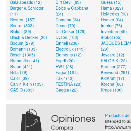
Balalabeads (12)
Dirt Devil (83)
Guess (15)
Berger & Schröter
Dolce & Gabbana
Hama (829)
(11)
(24)
HoMedics (90)
Bestron (157)
Domena (34)
Hoover (64)
Beurer (303)
Domo (70)
Imetec (76)
Bialetti (89)
Dr. Oetker (179)
Inventum (45)
Black & Decker (20)
Dyson (103)
iRobot (55)
Bodum (279)
Einhell (238)
JACQUES LEM
Bomann (133)
Electrolux (145)
(29)
Bosch (1305)
Elements (12)
Joycare (12)
Brabantia (141)
Esprit (20)
KALORIK (22)
Braun (421)
EWT (28)
Karcher (277)
Brita (79)
Fagor (161)
Kenwood (291)
Calor (39)
Fakir (42)
KidKraft (17)
Calvin Klein (103)
FESTINA (28)
Korona (60)
CASIO (383)
Gaggia (22)
Krups (180)
Productos d
intended to a
http://www.a