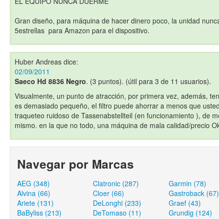
EL EQUIPO NUNCA DUERME
Gran diseño, para máquina de hacer dinero poco, la unidad nunca 
5estrellas para Amazon para el dispositivo.
Huber Andreas
dice:
02/09/2011
Saeco Hd 8836 Negro
. (3 puntos). (útil para 3 de 11 usuarios).
Visualmente, un punto de atracción, por primera vez, además, ten
es demasiado pequeño, el filtro puede ahorrar a menos que usted
traqueteo ruidoso de Tassenabstellteil (en funcionamiento ), de 
mismo. en la que no todo, una máquina de mala calidad/precio O
Navegar por Marcas
AEG (348)
Clatronic (287)
Garmin (78)
Alvina (66)
Cloer (66)
Gastroback (67)
Ariete (131)
DeLonghi (233)
Graef (43)
BaByliss (213)
DeTomaso (11)
Grundig (124)