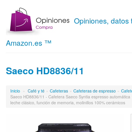
Opiniones, datos
Amazon.es ™
Saeco HD8836/11
Inicio
»
Café y té
»
Cafeteras
»
Cafeteras de espresso
»
Cafet
Saeco HD8836/11 - Cafetera Saeco Syntia espresso automátic
leche clásico, función de memoria, molinillos 100% cerámicos