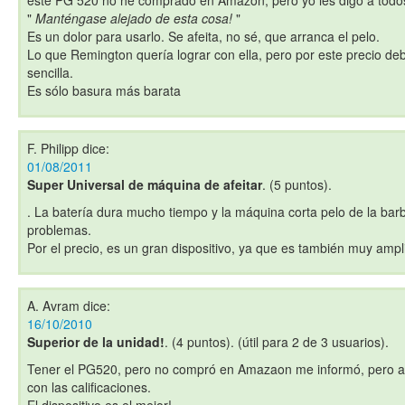
este PG 520 no he comprado en Amazon, pero yo les digo a todos
"
Manténgase alejado de esta cosa!
"
Es un dolor para usarlo. Se afeita, no sé, que arranca el pelo.
Lo que Remington quería lograr con ella, pero por este precio d
sencilla.
Es sólo basura más barata
F. Philipp
dice:
01/08/2011
Super Universal de máquina de afeitar
. (5 puntos).
. La batería dura mucho tiempo y la máquina corta pelo de la barb
problemas.
Por el precio, es un gran dispositivo, ya que es también muy am
A. Avram
dice:
16/10/2010
Superior de la unidad!
. (4 puntos). (útil para 2 de 3 usuarios).
Tener el PG520, pero no compró en Amazaon me informó, pero aq
con las calificaciones.