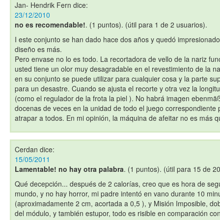
Jan- Hendrik Fern
dice:
23/12/2010
no es recomendable!
. (1 puntos). (útil para 1 de 2 usuarios).
I este conjunto se han dado hace dos años y quedó impresionado 
diseño es más.
Pero envase no lo es todo. La recortadora de vello de la nariz f
usted tiene un olor muy desagradable en el revestimiento de la na
en su conjunto se puede utilizar para cualquier cosa y la parte sup
para un desastre. Cuando se ajusta el recorte y otra vez la longitu
(como el regulador de la frota la piel ). No habrá imagen ebenm
docenas de veces en la unidad de todo el juego correspondiente 
atrapar a todos. En mi opinión, la máquina de afeitar no es más q
Cerdan
dice:
15/05/2011
Lamentable! no hay otra palabra
. (1 puntos). (útil para 15 de 2
Qué decepción... después de 2 calorías, creo que es hora de segu
mundo, y no hay horror, mi padre intentó en vano durante 10 minu
(aproximadamente 2 cm, acortada a 0,5 ), y Misión Imposible, dobla
del módulo, y también estupor, todo es risible en comparación con