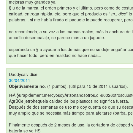
mejoras muy grandes ya
§ u de la marca, el orden primero y el último, pero como de co
calidad, entrega rápida, etc, pero que el producto es "
m.. dice
" l
palabras... si me había tirado el paquete lo puedo recuperar, per
no recomienda, a su vez a las marcas reales, más la anchura de l
amarillo desembalaje, se parece más a un juguete.
esperando un § a ayudar a los demás que no se deje engañar co
que hacer todo, pero en realidad no hace nada...
Daddycalv
dice:
30/04/2011
Objetivamente no
. (1 puntos). (útil para 15 de 2011 usuarios).
reÃ §urapidement,mercyosoyArizonanosotros,d \u0026otroscuus
AgrBCe;jetrohequela calidad de los plásticos no significa fuerza.
Después de dos semanas de uso me doy cuenta de que su descarg
muy amplio que se necesita más tiempo para afeitarse (barba, pel
Finalmente después de 2 meses de uso, la cortadora de césped y
batería se ve HS.