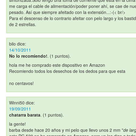
sintonizada.Sólo tengo una toma de corriente que está en la cima 
me carga el cable de alimentación/poder poner ahí, se cae de n
pesado. Así que siempre afeitado con la extensión...:-(< br/>
Para el descenso de lo contrario afeitar con pelo largo y los bast
de 2 estrellas.
bilo
dice:
14/10/2011
No lo recomiendo!
. (1 puntos).
hola me he comprado este dispositivo en Amazon
Recomiendo todos los desechos de los dedos para que esta
no centavos!
Winni50
dice:
19/09/2011
chatarra barata
. (1 puntos).
la gente!
barba desde hace 20 años y mi pelo que llevo unos 2 mm "
de lar