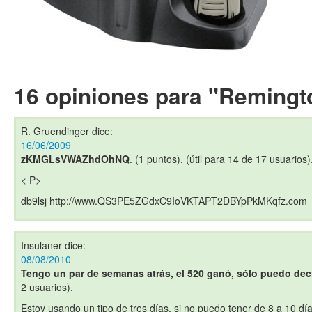
16 opiniones para "Reming
R. Gruendinger
dice:
16/06/2009
zKMGLsVWAZhdOhNQ
. (1 puntos). (útil para 14 de 17 usuarios)
< P>
db9lsj http://www.QS3PE5ZGdxC9IoVKTAPT2DBYpPkMKqfz.com
Insulaner
dice:
08/08/2010
Tengo un par de semanas atrás, el 520 ganó, sólo puedo dec
2 usuarios).
Estoy usando un tipo de tres días, si no puedo tener de 8 a 10 día