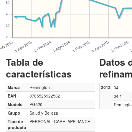
50
40
30
20
Tabla de
Datos 
características
refinam
Marca
Remington
2012
04
EAN
0785525922562
04 1
Modelo
PG520
Remingto
Grupo
Salud y Belleza
Tipo de
PERSONAL_CARE_APPLIANCE
producto