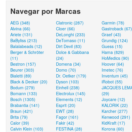
Navegar por Marcas
AEG (348)
Clatronic (287)
Garmin (78)
Alvina (66)
Cloer (66)
Gastroback (67)
Ariete (131)
DeLonghi (233)
Graef (43)
BaByliss (213)
DeTomaso (11)
Grundig (124)
Balalabeads (12)
Dirt Devil (83)
Guess (15)
Berger & Schröter
Dolce & Gabbana
Hama (829)
(11)
(24)
HoMedics (90)
Bestron (157)
Domena (34)
Hoover (64)
Beurer (303)
Domo (70)
Imetec (76)
Bialetti (89)
Dr. Oetker (179)
Inventum (45)
Black & Decker (20)
Dyson (103)
iRobot (55)
Bodum (279)
Einhell (238)
JACQUES LEM
Bomann (133)
Electrolux (145)
(29)
Bosch (1305)
Elements (12)
Joycare (12)
Brabantia (141)
Esprit (20)
KALORIK (22)
Braun (421)
EWT (28)
Karcher (277)
Brita (79)
Fagor (161)
Kenwood (291)
Calor (39)
Fakir (42)
KidKraft (17)
Calvin Klein (103)
FESTINA (28)
Korona (60)