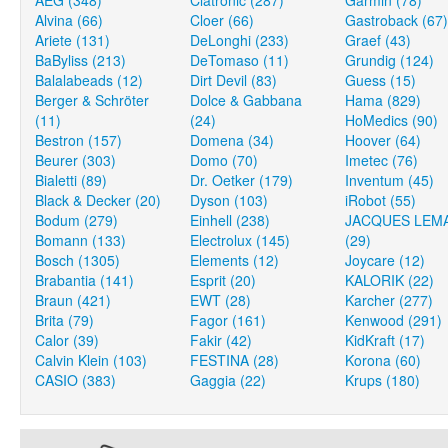
AEG (348)
Clatronic (287)
Garmin (78)
Alvina (66)
Cloer (66)
Gastroback (67)
Ariete (131)
DeLonghi (233)
Graef (43)
BaByliss (213)
DeTomaso (11)
Grundig (124)
Balalabeads (12)
Dirt Devil (83)
Guess (15)
Berger & Schröter
Dolce & Gabbana
Hama (829)
(11)
(24)
HoMedics (90)
Bestron (157)
Domena (34)
Hoover (64)
Beurer (303)
Domo (70)
Imetec (76)
Bialetti (89)
Dr. Oetker (179)
Inventum (45)
Black & Decker (20)
Dyson (103)
iRobot (55)
Bodum (279)
Einhell (238)
JACQUES LEM
Bomann (133)
Electrolux (145)
(29)
Bosch (1305)
Elements (12)
Joycare (12)
Brabantia (141)
Esprit (20)
KALORIK (22)
Braun (421)
EWT (28)
Karcher (277)
Brita (79)
Fagor (161)
Kenwood (291)
Calor (39)
Fakir (42)
KidKraft (17)
Calvin Klein (103)
FESTINA (28)
Korona (60)
CASIO (383)
Gaggia (22)
Krups (180)