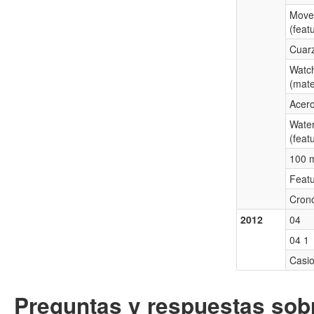
Move
(feat
Cuar
Watch
(mate
Acero
Water
(feat
100 
Featu
Cron
2012
04
04 1
Casi
Preguntas y respuestas sobr