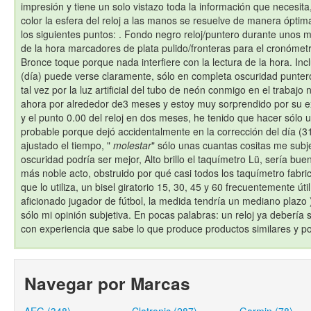
impresión y tiene un solo vistazo toda la información que necesita,
color la esfera del reloj a las manos se resuelve de manera óptim
los siguientes puntos: . Fondo negro reloj/puntero durante unos
de la hora marcadores de plata pulido/fronteras para el cronómetr
Bronce toque porque nada interfiere con la lectura de la hora. Incl
(día) puede verse claramente, sólo en completa oscuridad punter
tal vez por la luz artificial del tubo de neón conmigo en el trabajo 
ahora por alrededor de3 meses y estoy muy sorprendido por su e
y el punto 0.00 del reloj en dos meses, he tenido que hacer sólo 
probable porque dejó accidentalmente en la corrección del día (3
ajustado el tiempo, "
molestar
" sólo unas cuantas cositas me subj
oscuridad podría ser mejor, Alto brillo el taquímetro Lü, sería b
más noble acto, obstruido por qué casi todos los taquímetro fabr
que lo utiliza, un bisel giratorio 15, 30, 45 y 60 frecuentemente út
aficionado jugador de fútbol, la medida tendría un mediano plazo 
sólo mi opinión subjetiva. En pocas palabras: un reloj ya debería
con experiencia que sabe lo que produce productos similares y p
Navegar por Marcas