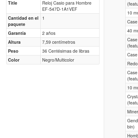
Title
Reloj Casio para Hombre
(feat
EF-547D-1A1VEF
10 m
Cantidad en el
1
Case 
paquete
40 m
Garantía
2 años
Case 
Altura
7,59 centímetros
(feat
Peso
36 Centésimas de libras
Case 
Color
Negro/Multicolor
Redo
Case
(feat
10 m
Cryst
(feat
Miner
Gende
bin)
Homb