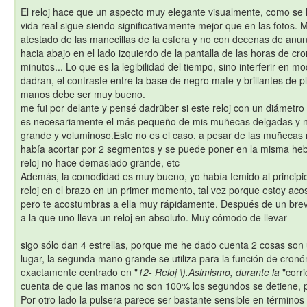
El reloj hace que un aspecto muy elegante visualmente, como se 
vida real sigue siendo significativamente mejor que en las fotos.
atestado de las manecillas de la esfera y no con decenas de anu
hacia abajo en el lado izquierdo de la pantalla de las horas de cr
minutos... Lo que es la legibilidad del tiempo, sino interferir en 
dadran, el contraste entre la base de negro mate y brillantes de pl
manos debe ser muy bueno.
me fui por delante y pensé dadrüber si este reloj con un diámet
es necesariamente el más pequeño de mis muñecas delgadas y 
grande y voluminoso.Este no es el caso, a pesar de las muñecas
había acortar por 2 segmentos y se puede poner en la misma hebill
reloj no hace demasiado grande, etc
Además, la comodidad es muy bueno, yo había temido al principio
reloj en el brazo en un primer momento, tal vez porque estoy aco
pero te acostumbras a ella muy rápidamente. Después de un brev
a la que uno lleva un reloj en absoluto. Muy cómodo de llevar
sigo sólo dan 4 estrellas, porque me he dado cuenta 2 cosas son
lugar, la segunda mano grande se utiliza para la función de cron
exactamente centrado en "
12- Reloj \).Asimismo, durante la
"corr
cuenta de que las manos no son 100% los segundos se detiene, p
Por otro lado la pulsera parece ser bastante sensible en término