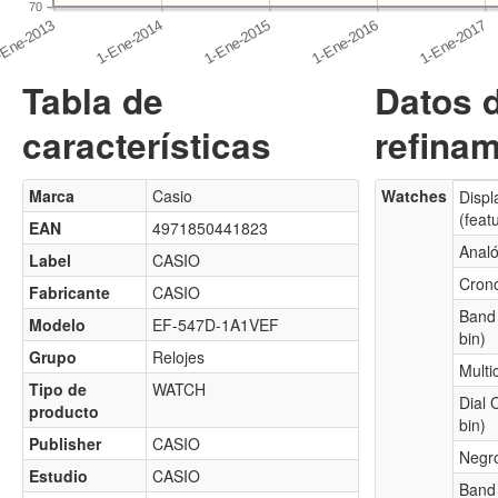
70
Tabla de
Datos 
características
refinam
Marca
Casio
Watches
Displ
(feat
EAN
4971850441823
Analó
Label
CASIO
Cron
Fabricante
CASIO
Band 
Modelo
EF-547D-1A1VEF
bin)
Grupo
Relojes
Multi
Tipo de
WATCH
Dial 
producto
bin)
Publisher
CASIO
Negr
Estudio
CASIO
Band 