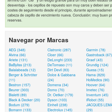
terminó con
"OB " y un elogio grande para un muy buen estado 
desventaja - los cepillos de repuesto son muy caros y deben ser
costes de seguimiento desde el principio, durante aproximadame
cabeza de cepillo de vencimiento nueva. Conclusión: muy buen p
reservas.
Navegar por Marcas
AEG (348)
Clatronic (287)
Garmin (78)
Alvina (66)
Cloer (66)
Gastroback (67)
Ariete (131)
DeLonghi (233)
Graef (43)
BaByliss (213)
DeTomaso (11)
Grundig (124)
Balalabeads (12)
Dirt Devil (83)
Guess (15)
Berger & Schröter
Dolce & Gabbana
Hama (829)
(11)
(24)
HoMedics (90)
Bestron (157)
Domena (34)
Hoover (64)
Beurer (303)
Domo (70)
Imetec (76)
Bialetti (89)
Dr. Oetker (179)
Inventum (45)
Black & Decker (20)
Dyson (103)
iRobot (55)
Bodum (279)
Einhell (238)
JACQUES LEM
Bomann (133)
Electrolux (145)
(29)