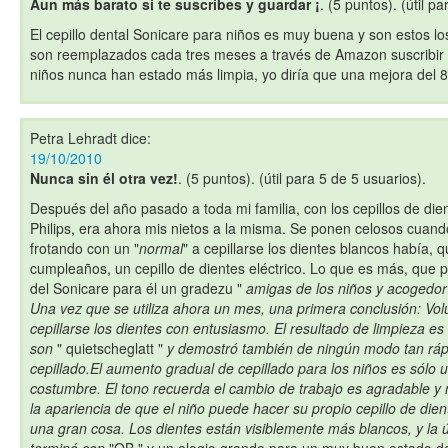
Aun más barato si te suscribes y guardar ¡
. (5 puntos). (útil p
El cepillo dental Sonicare para niños es muy buena y son estos los
son reemplazados cada tres meses a través de Amazon suscribir 
niños nunca han estado más limpia, yo diría que una mejora del 
Petra Lehradt
dice:
19/10/2010
Nunca sin él otra vez!
. (5 puntos). (útil para 5 de 5 usuarios).
Después del año pasado a toda mi familia, con los cepillos de die
Philips, era ahora mis nietos a la misma. Se ponen celosos cuand
frotando con un "
normal
" a cepillarse los dientes blancos había, 
cumpleaños, un cepillo de dientes eléctrico. Lo que es más, que p
del Sonicare para él un gradezu "
amigas de los niños y acogedor p
Una vez que se utiliza ahora un mes, una primera conclusión: Volun
cepillarse los dientes con entusiasmo. El resultado de limpieza es
son
" quietscheglatt "
y demostró también de ningún modo tan ráp
cepillado.El aumento gradual de cepillado para los niños es sól
costumbre. El tono recuerda el cambio de trabajo es agradable y 
la apariencia de que el niño puede hacer su propio cepillo de dien
una gran cosa. Los dientes están visiblemente más blancos, y la últ