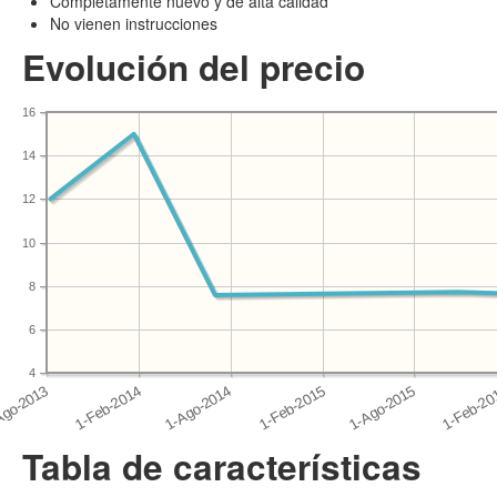
Completamente nuevo y de alta calidad
No vienen instrucciones
Evolución del precio
16
14
12
10
8
6
4
Tabla de características