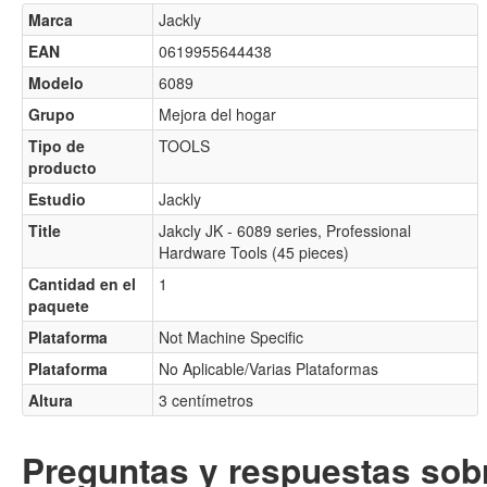
Marca
Jackly
EAN
0619955644438
Modelo
6089
Grupo
Mejora del hogar
Tipo de
TOOLS
producto
Estudio
Jackly
Title
Jakcly JK - 6089 series, Professional
Hardware Tools (45 pieces)
Cantidad en el
1
paquete
Plataforma
Not Machine Specific
Plataforma
No Aplicable/Varias Plataformas
Altura
3 centímetros
Preguntas y respuestas sobr