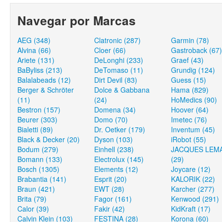
Navegar por Marcas
AEG (348)
Clatronic (287)
Garmin (78)
Alvina (66)
Cloer (66)
Gastroback (67)
Ariete (131)
DeLonghi (233)
Graef (43)
BaByliss (213)
DeTomaso (11)
Grundig (124)
Balalabeads (12)
Dirt Devil (83)
Guess (15)
Berger & Schröter
Dolce & Gabbana
Hama (829)
(11)
(24)
HoMedics (90)
Bestron (157)
Domena (34)
Hoover (64)
Beurer (303)
Domo (70)
Imetec (76)
Bialetti (89)
Dr. Oetker (179)
Inventum (45)
Black & Decker (20)
Dyson (103)
iRobot (55)
Bodum (279)
Einhell (238)
JACQUES LEM
Bomann (133)
Electrolux (145)
(29)
Bosch (1305)
Elements (12)
Joycare (12)
Brabantia (141)
Esprit (20)
KALORIK (22)
Braun (421)
EWT (28)
Karcher (277)
Brita (79)
Fagor (161)
Kenwood (291)
Calor (39)
Fakir (42)
KidKraft (17)
Calvin Klein (103)
FESTINA (28)
Korona (60)