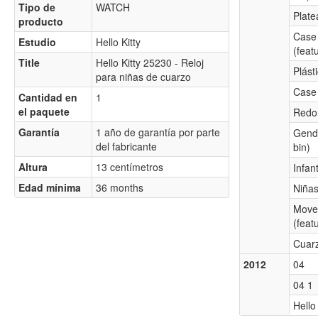
Tipo de
WATCH
Plate
producto
Case 
Estudio
Hello Kitty
(feat
Title
Hello Kitty 25230 - Reloj
Plást
para niñas de cuarzo
Case 
Cantidad en
1
el paquete
Redo
Garantía
1 año de garantía por parte
Gende
del fabricante
bin)
Altura
13 centímetros
Infant
Edad mínima
36 months
Niña
Move
(feat
Cuar
2012
04
04 1
Hello 