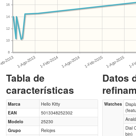
16
14
12
10
8
Tabla de
Datos 
características
refinam
Marca
Hello Kitty
Watches
Displ
(feat
EAN
5013348252302
Analó
Modelo
25230
Dial 
Grupo
Relojes
bin)