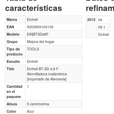
características
refinam
Marca
Einhell
2012
04
EAN
5053959163130
09 1
Modelo
EINBTSD48F
Einhell
Grupo
Mejora del hogar
Tipo de
TOOLS
producto
Estudio
Einhell
Title
Einhell BT-SD 4,8 F -
Atornilladora inalámbrica
[importado de Alemania]
Cantidad
1
en el
paquete
Altura
5 centímetros
Color
Azul