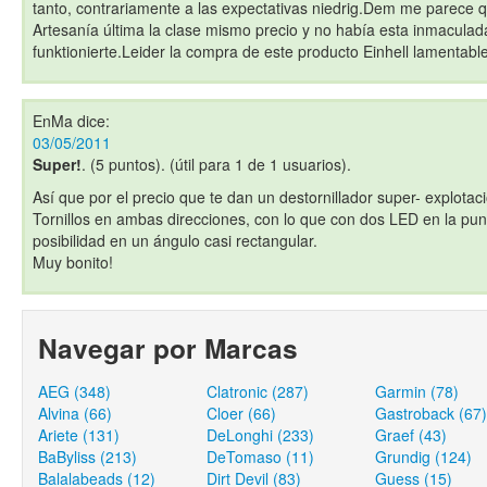
tanto, contrariamente a las expectativas niedrig.Dem me parece q
Artesanía última la clase mismo precio y no había esta inmacul
funktionierte.Leider la compra de este producto Einhell lamenta
EnMa
dice:
03/05/2011
Super!
. (5 puntos). (útil para 1 de 1 usuarios).
Así que por el precio que te dan un destornillador super- explota
Tornillos en ambas direcciones, con lo que con dos LED en la punta
posibilidad en un ángulo casi rectangular.
Muy bonito!
Navegar por Marcas
AEG (348)
Clatronic (287)
Garmin (78)
Alvina (66)
Cloer (66)
Gastroback (67)
Ariete (131)
DeLonghi (233)
Graef (43)
BaByliss (213)
DeTomaso (11)
Grundig (124)
Balalabeads (12)
Dirt Devil (83)
Guess (15)