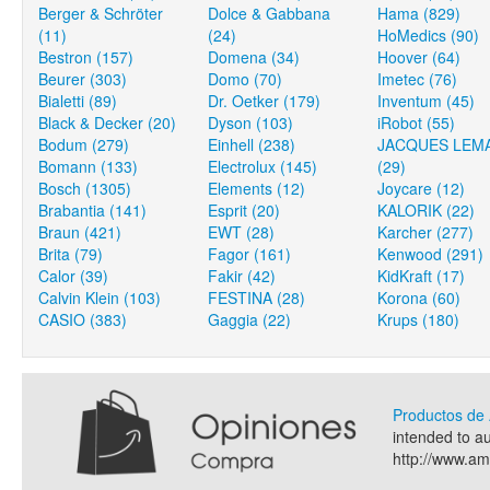
Berger & Schröter
Dolce & Gabbana
Hama (829)
(11)
(24)
HoMedics (90)
Bestron (157)
Domena (34)
Hoover (64)
Beurer (303)
Domo (70)
Imetec (76)
Bialetti (89)
Dr. Oetker (179)
Inventum (45)
Black & Decker (20)
Dyson (103)
iRobot (55)
Bodum (279)
Einhell (238)
JACQUES LEM
Bomann (133)
Electrolux (145)
(29)
Bosch (1305)
Elements (12)
Joycare (12)
Brabantia (141)
Esprit (20)
KALORIK (22)
Braun (421)
EWT (28)
Karcher (277)
Brita (79)
Fagor (161)
Kenwood (291)
Calor (39)
Fakir (42)
KidKraft (17)
Calvin Klein (103)
FESTINA (28)
Korona (60)
CASIO (383)
Gaggia (22)
Krups (180)
Productos d
intended to a
http://www.a