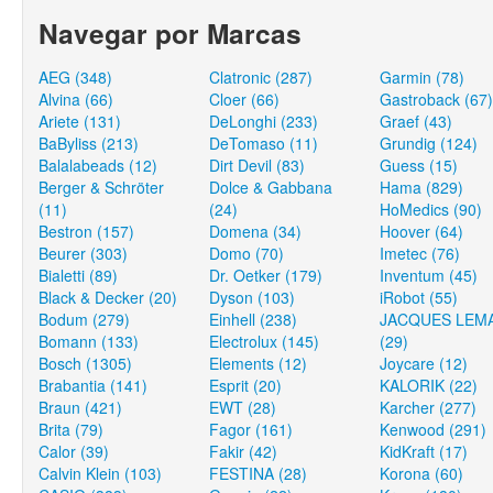
Navegar por Marcas
AEG (348)
Clatronic (287)
Garmin (78)
Alvina (66)
Cloer (66)
Gastroback (67)
Ariete (131)
DeLonghi (233)
Graef (43)
BaByliss (213)
DeTomaso (11)
Grundig (124)
Balalabeads (12)
Dirt Devil (83)
Guess (15)
Berger & Schröter
Dolce & Gabbana
Hama (829)
(11)
(24)
HoMedics (90)
Bestron (157)
Domena (34)
Hoover (64)
Beurer (303)
Domo (70)
Imetec (76)
Bialetti (89)
Dr. Oetker (179)
Inventum (45)
Black & Decker (20)
Dyson (103)
iRobot (55)
Bodum (279)
Einhell (238)
JACQUES LEM
Bomann (133)
Electrolux (145)
(29)
Bosch (1305)
Elements (12)
Joycare (12)
Brabantia (141)
Esprit (20)
KALORIK (22)
Braun (421)
EWT (28)
Karcher (277)
Brita (79)
Fagor (161)
Kenwood (291)
Calor (39)
Fakir (42)
KidKraft (17)
Calvin Klein (103)
FESTINA (28)
Korona (60)