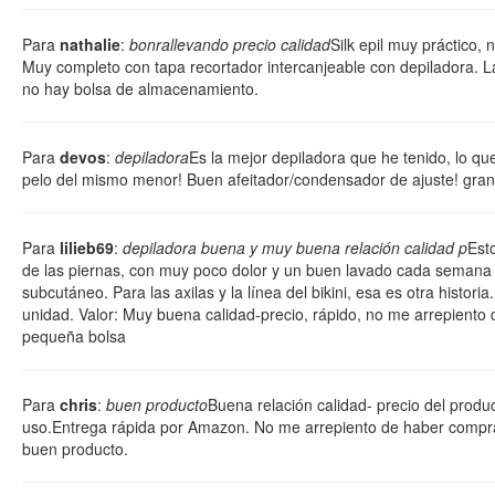
Para
nathalie
:
bonrallevando precio calidad
Silk epil muy práctico,
Muy completo con tapa recortador intercanjeable con depiladora. L
no hay bolsa de almacenamiento.
Para
devos
:
depiladora
Es la mejor depiladora que he tenido, lo qu
pelo del mismo menor! Buen afeitador/condensador de ajuste! gran
Para
lilieb69
:
depiladora buena y muy buena relación calidad p
Est
de las piernas, con muy poco dolor y un buen lavado cada semana
subcutáneo. Para las axilas y la línea del bikini, esa es otra historia
unidad. Valor: Muy buena calidad-precio, rápido, no me arrepiento
pequeña bolsa
Para
chris
:
buen producto
Buena relación calidad- precio del produc
uso.Entrega rápida por Amazon. No me arrepiento de haber comp
buen producto.