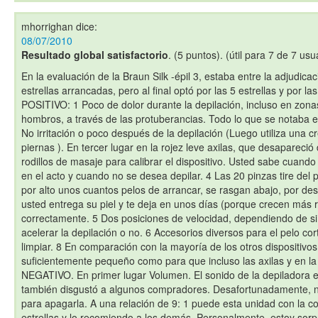
mhorrighan
dice:
08/07/2010
Resultado global satisfactorio
. (5 puntos). (útil para 7 de 7 usu
En la evaluación de la Braun Silk -épil 3, estaba entre la adjudica
estrellas arrancadas, pero al final optó por las 5 estrellas y por la
POSITIVO: 1 Poco de dolor durante la depilación, incluso en zona
hombros, a través de las protuberancias. Todo lo que se notaba e
No irritación o poco después de la depilación (Luego utiliza una 
piernas ). En tercer lugar en la rojez leve axilas, que desapareció
rodillos de masaje para calibrar el dispositivo. Usted sabe cuando
en el acto y cuando no se desea depilar. 4 Las 20 pinzas tire del 
por alto unos cuantos pelos de arrancar, se rasgan abajo, por desc
usted entrega su piel y te deja en unos días (porque crecen más 
correctamente. 5 Dos posiciones de velocidad, dependiendo de si
acelerar la depilación o no. 6 Accesorios diversos para el pelo cor
limpiar. 8 En comparación con la mayoría de los otros dispositiv
suficientemente pequeño como para que incluso las axilas y en la i
NEGATIVO. En primer lugar Volumen. El sonido de la depiladora e
también disgustó a algunos compradores. Desafortunadamente, n
para apagarla. A una relación de 9: 1 puede esta unidad con la co
estrellas y lo recomiendo a los demás. Personalmente, estoy sor