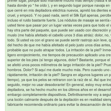
primer lugar, porque sólo mantiene mucho más tiempo (hasta 4 
hasta donde yo " he oído ), y en segundo lugar porque navaja en 
que cerré en mis depiladora eléctrica nuevos, apretó los dientes e
cruel, y empezó. Y no pasó nada, sentí el Silk Epil apenas, perci
incluso el ruido bastante fuerte. Los nódulos de masaje se sentía
usted tiene que pasar por un lugar varias veces para que todo el 
hay otra parte del paquete, que puede ser usado con discreción y
muslo (me había afeitado el cabello unos 3 días atrás): dolor, no,
todo. Si usted va con el grano se puede sentir rastrojo aún leve,
del hecho de que me había afeitado el pelo justo unos días antes,
probable que no pudo atrapar todos. La irritación de la piel? In
ligero enrojecimiento, me tiempos de precaución aplicado una cr
superior de los pies (sí tengo algunos, dolor? Bastante, porque el 
se afeitó unos pocos milímetros de largo irritación de la piel? Pru
hombros. Dolor? Si aquí me duele mucho más. Pero cuando uno ap
rápidamente, irritación de la piel? Sangra en algunos lugares un 
tiempo), ya que los pelos se retiraron con la raíz de sí. Así que i
seguido, mejor no usar desodorante! En general, estoy muy ent
depiladora, se ha hecho mucho en los últimos años en el desarrol
embargo completamente dispositivos. Definitivamente voy a seguir 
una loción calmante después de la depilación es en realidad sie
fabricante recomienda ordinario para evitar la descamación de lo