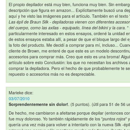
El propio depilador está muy bien, funciona muy bien. Sin embarg
descripción que figura en amazon... Explícitamente buscó una dep
aquí y he visto las imágenes para el artículo. También en el texto 
Las épil de Braun Silk - depiladoras vienen con diferentes accesor
del cuerpo, como las axilas - equipado, línea del bikini y la cara.
"
particularmente interesado en estos ensayos, ordené la unidad e
de estos ensayos estaba allí, a pesar de que el bloque largo del 
la foto del producto. Me decidí a comprar para mí, incluso... Cua
cliente de Brown, me enteré de que este es un modelo descontinu
accesorios para comprar más. Creo que esto es una broma! Alguie
artículo sobre esto Conclusión: los que no necesitan los archivos
comprar la depiladora. Pero el hecho de que probablemente te se
repuesto o accesorios más no es despreciable.
Marieke
dice:
03/07/2010
Sorprendentemente sin dolor!
. (5 puntos). (útil para 51 de 56 u
De hecho, me cambiaron a afeitarse porque depilar (entonces co
fue muy doloroso. Yo también rápidamente de los "
puntos rojos
" 
quería una vez más para volver a intentarlo con la nueva Silk -épi