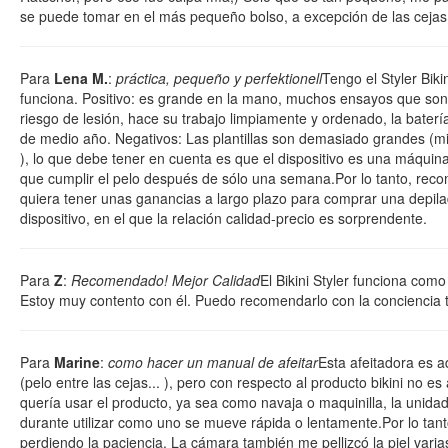
se puede tomar en el más pequeño bolso, a excepción de las cejas
Para
Lena M.
:
práctica, pequeño y perfektionell
Tengo el Styler Bik
funciona. Positivo: es grande en la mano, muchos ensayos que son 
riesgo de lesión, hace su trabajo limpiamente y ordenado, la bater
de medio año. Negativos: Las plantillas son demasiado grandes (mi
), lo que debe tener en cuenta es que el dispositivo es una máquina d
que cumplir el pelo después de sólo una semana.Por lo tanto, rec
quiera tener unas ganancias a largo plazo para comprar una depila
dispositivo, en el que la relación calidad-precio es sorprendente.
Para
Z
:
Recomendado! Mejor Calidad
El Bikini Styler funciona como
Estoy muy contento con él. Puedo recomendarlo con la conciencia t
Para
Marine
:
como hacer un manual de afeitar
Esta afeitadora es a
(pelo entre las cejas... ), pero con respecto al producto bikini no 
quería usar el producto, ya sea como navaja o maquinilla, la unid
durante utilizar como uno se mueve rápida o lentamente.Por lo tant
perdiendo la paciencia. La cámara también me pellizcó la piel varia