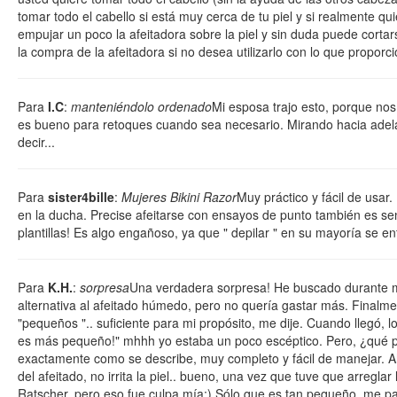
tomar todo el cabello si está muy cerca de tu piel y si realmente qu
empujar un poco la afeitadora sobre la piel y sin duda puede cortar
la compra de la afeitadora si no desea utilizarlo con lo que proporc
Para
I.C
:
manteniéndolo ordenado
Mi esposa trajo esto, porque nos
es bueno para retoques cuando sea necesario. Mirando hacia adela
decir...
Para
sister4bille
:
Mujeres Bikini Razor
Muy práctico y fácil de usar. 
en la ducha. Precise afeitarse con ensayos de punto también es se
plantillas! Es algo engañoso, ya que " depilar " en su mayoría se e
Para
K.H.
:
sorpresa
Una verdadera sorpresa! He buscado durante
alternativa al afeitado húmedo, pero no quería gastar más. Finalme
"pequeños ".. suficiente para mi propósito, me dije. Cuando llegó, 
es más pequeño!" mhhh yo estaba un poco escéptico. Pero, ¿qué p
exactamente como se describe, muy completo y fácil de manejar. 
del afeitado, no irrita la piel.. bueno, una vez que tuve que arreglar
Ratscher, pero eso fue culpa mía;) Sólo que es tan pequeño, me p