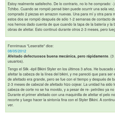
Estoy realmente satisfecho. De lo contrario, no lo he comprado: -
Tchibo. Cuando se rompió pensé bien puede ocurrir una sola vez.
comprado 2 piezas en amazon nuevas. Una para mí y otra para mi
estos dos se rompió después de sólo 1-2 semanas de contacto de 
nos hemos dado cuenta de que cuando la tapa de la batería y la ba
obras de afeitar. Esto continuó durante otros 2-3 meses, pero lue
Fennimaus "Leseratte"
dice:
08/05/2012
Afeitado defectuosos buena mecánica, pero rápidamente
. (3
usuarios).
Tengo el Silk -épil Bikini Styler en los últimos 3 años. He busca
afeitar la cabeza de la línea del bikini, y me pareció que para ser
de afeitado era grande, pero se fue con el tiempo y después de 
2-3 meses de cabezal de afeitado hizo cojear. La unidad ha sido 
cabeza de corte no se ha movido, y a pesar de re- petróleo ya no e
Durante el primer afeitado con una maquinilla de afeitar el pelo n
recorte y luego hacer la sintonía fina con el Styler Bikini. A conti
ver.