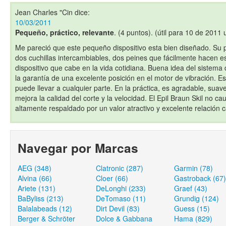
Jean Charles "Cin
dice:
10/03/2011
Pequeño, práctico, relevante
. (4 puntos). (útil para 10 de 2011 
Me pareció que este pequeño dispositivo esta bien diseñado. Su p
dos cuchillas intercambiables, dos peines que fácilmente hacen e
dispositivo que cabe en la vida cotidiana. Buena idea del sistema d
la garantía de una excelente posición en el motor de vibración. Es
puede llevar a cualquier parte. En la práctica, es agradable, suave
mejora la calidad del corte y la velocidad. El Epil Braun Skil no caus
altamente respaldado por un valor atractivo y excelente relación c
Navegar por Marcas
AEG (348)
Clatronic (287)
Garmin (78)
Alvina (66)
Cloer (66)
Gastroback (67)
Ariete (131)
DeLonghi (233)
Graef (43)
BaByliss (213)
DeTomaso (11)
Grundig (124)
Balalabeads (12)
Dirt Devil (83)
Guess (15)
Berger & Schröter
Dolce & Gabbana
Hama (829)