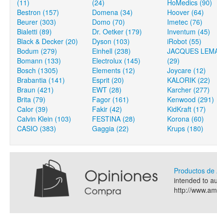
(11)
(24)
HoMedics (90)
Bestron (157)
Domena (34)
Hoover (64)
Beurer (303)
Domo (70)
Imetec (76)
Bialetti (89)
Dr. Oetker (179)
Inventum (45)
Black & Decker (20)
Dyson (103)
iRobot (55)
Bodum (279)
Einhell (238)
JACQUES LEM
Bomann (133)
Electrolux (145)
(29)
Bosch (1305)
Elements (12)
Joycare (12)
Brabantia (141)
Esprit (20)
KALORIK (22)
Braun (421)
EWT (28)
Karcher (277)
Brita (79)
Fagor (161)
Kenwood (291)
Calor (39)
Fakir (42)
KidKraft (17)
Calvin Klein (103)
FESTINA (28)
Korona (60)
CASIO (383)
Gaggia (22)
Krups (180)
Productos d
intended to a
http://www.a