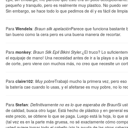
pequeño y tranquilo, pero es realmente muy plastico. No puedo ver
Sin embargo, se hace todo lo que pedimos de él y es fácil de limpi
Para
Wendels
:
Braun silk apelación
Parece que funciona bastante bi
tan bueno como la cera pero es una buena manera de recortar.
Para
monkey
:
Braun Silk Epil Bikini Styler.
¿El truco? Lo suficiente
el equipaje de mano! Una necesidad antes de ir a la playa o a la pi
de corte, pero viene con muchos más, no creo que necesite un corte
Para
claire102
:
Muy pobre
Trabajó mucho la primera vez, pero eso
la batería cae cuando lo usas, y el afeitarse es muy pobre, no lo r
Para
Stefan
:
Definitivamente no es lo que esperaba de Braun
Si us
de calidad, busca otro lugar. Está hecho de plástico y en general e
este precio, se obtiene lo que se paga. Luego está la hoja, lo que si
(tal vez es en la parte más gruesa, no sé exactamente cómo compar
usted quiere tomar todo el cabello (sin la ayuda de las otros cabeza