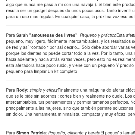
algo que nunca me pasó a mí con una navaja ). Si bien este produ
resulta ser un gadget después de unos pocos usos. Tanto invertir u
para un uso más regular. En cualquier caso, la próxima vez eso es 
Para
Sarah "amoureuse des livres"
:
Pequeño y práctico
Esta afei
pequeño, muy ligero, fácilmente intercambiables, y los resultados 
de red y así "cortado " por así decirlo... Sólo debe abordar varias v
porque los dientes no puede cortar todo a la vez. Por lo tanto, un
hacia adelante y hacia atrás varias veces, pero esto no es realmen
esta afeitadora hace poco ruido, y viene con un pequeño Y preciso a
pequeño para limpiar.Un kit completo
Para
Rody
:
simple y eficaz
Finalmente una máquina de afeitar eléctr
que se le pide sin adornos : cortes bien y realmente no duele. Los 
intercambiables, tus pensamientos y permitir tamaños perfectos. No
principalmente a las mujeres, sino que también permite soluciones 
sin dolor. Una herramienta minimalista, compacta y muy eficaz, pe
Para
Simon Patricia
:
Pequeño, eficiente y barato
El pequeño tamaño