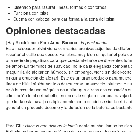
Diseñado para rasurar líneas, formas o contornos
Funciona con pilas
Cuenta con cabezal para dar forma a la zona del bikini
Opiniones destacadas
(Hay
6
opiniones) Para
Anna Banana
:
Impresionados
Este moldeador bikini viene con varios archivos adjuntos de difere
recortar el estilo que desee. Funciona muy bien en quitar el pelo de
una serie de pegatinas para que pueda afeitarse de diferentes for
de amor) En términos de suavidad, no le da la elegancia completa 
maquinilla de afeitar en húmedo, sin embargo, viene sin dolor/cort
ninguna erupción de afeitar!! Este es un gran producto para mujere
línea de bikini rápidamente o desea crear un aspecto totalmente n
está buscando una máquina de afeitar que ofrece esa sensación su
eliminación total del cabello, entonces le sugiero usar una navaja d
que le da esta navaja es típicamente cómo su piel se siente el día
general un producto decente y la duración de la batería es bastant
Para
Gill
:
Hace lo que dice en la lata
Durante mucho tiempo he sido u
Epil, sin embargo, me pareció que éste era un poco decepcionante.