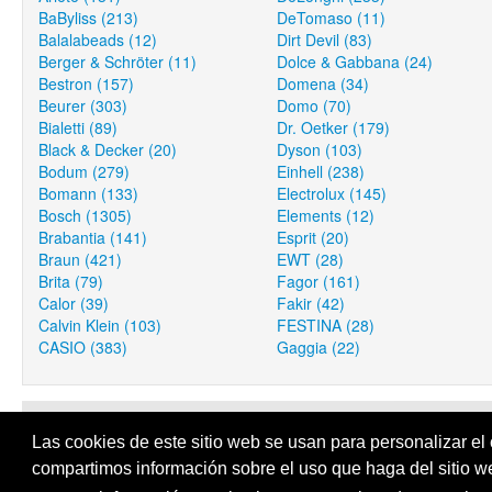
BaByliss (213)
DeTomaso (11)
Balalabeads (12)
Dirt Devil (83)
Berger & Schröter (11)
Dolce & Gabbana (24)
Bestron (157)
Domena (34)
Beurer (303)
Domo (70)
Bialetti (89)
Dr. Oetker (179)
Black & Decker (20)
Dyson (103)
Bodum (279)
Einhell (238)
Bomann (133)
Electrolux (145)
Bosch (1305)
Elements (12)
Brabantia (141)
Esprit (20)
Braun (421)
EWT (28)
Brita (79)
Fagor (161)
Calor (39)
Fakir (42)
Calvin Klein (103)
FESTINA (28)
CASIO (383)
Gaggia (22)
Productos d
Las cookies de este sitio web se usan para personalizar el 
provider by A
compartimos información sobre el uso que haga del sitio w