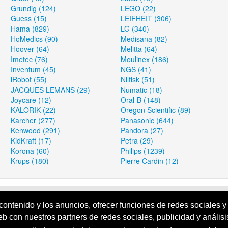
Grundig (124)
LEGO (22)
Guess (15)
LEIFHEIT (306)
Hama (829)
LG (340)
HoMedics (90)
Medisana (82)
Hoover (64)
Melitta (64)
Imetec (76)
Moulinex (186)
Inventum (45)
NGS (41)
iRobot (55)
Nilfisk (51)
JACQUES LEMANS (29)
Numatic (18)
Joycare (12)
Oral-B (148)
KALORIK (22)
Oregon Scientific (89)
Karcher (277)
Panasonic (644)
Kenwood (291)
Pandora (27)
KidKraft (17)
Petra (29)
Korona (60)
Philips (1239)
Krups (180)
Pierre Cardin (12)
e Amazon™
is not affiliated with Amazon, Inc. Productos de Amazon™'s
contenido y los anuncios, ofrecer funciones de redes sociales y 
mazon, Inc. at http://www.amazon.com
eb con nuestros partners de redes sociales, publicidad y análi