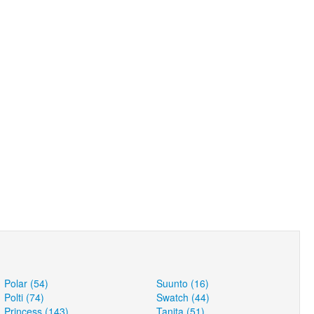
Polar (54)
Suunto (16)
Polti (74)
Swatch (44)
Princess (143)
Tanita (51)