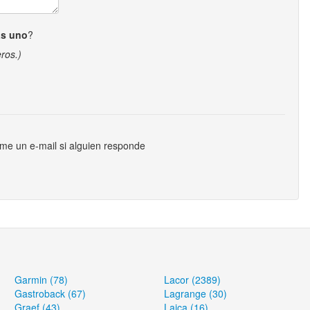
ás uno
?
ros.)
me un e-mail si alguien responde
Garmin (78)
Lacor (2389)
Gastroback (67)
Lagrange (30)
Graef (43)
Laica (16)