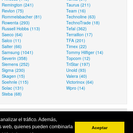
Remington (241)
Taurus (211)
Revlon (75)
Team (16)
Rommelsbacher (81)
Technoline (63)
Rowenta (293)
TechnoTrade (18)
Russell Hobbs (113)
Tefal (362)
Saeco (64)
Terraillon (17)
Salco (11)
TFA (201)
Salter (66)
Timex (22)
Samsung (1041)
Tommy Hilfiger (14)
Severin (358)
Topcom (12)
Siemens (252)
TriStar (197)
Sigma (230)
Unold (93)
Skagen (15)
Valera (40)
Soehnle (115)
Victorinox (64)
Solac (131)
Wpro (14)
Steba (68)
 service is intended to augment, supplement or enhance the service
analizar el tráfico. Además,
sis web, quienes pueden combinarla
Aceptar