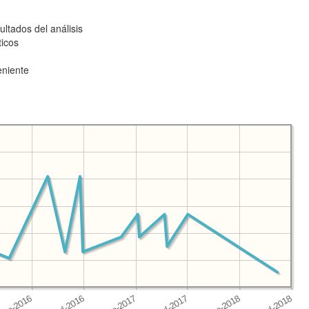
ltados del análisis
ticos
eniente