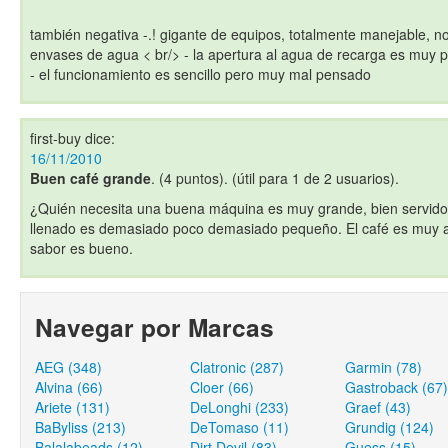
también negativa -.! gigante de equipos, totalmente manejable, n
envases de agua < br/> - la apertura al agua de recarga es muy
- el funcionamiento es sencillo pero muy mal pensado
first-buy
dice:
16/11/2010
Buen café grande
. (4 puntos). (útil para 1 de 2 usuarios).
¿Quién necesita una buena máquina es muy grande, bien servido 
llenado es demasiado poco demasiado pequeño. El café es muy ag
sabor es bueno.
Navegar por Marcas
AEG (348)
Clatronic (287)
Garmin (78)
Alvina (66)
Cloer (66)
Gastroback (67)
Ariete (131)
DeLonghi (233)
Graef (43)
BaByliss (213)
DeTomaso (11)
Grundig (124)
Balalabeads (12)
Dirt Devil (83)
Guess (15)