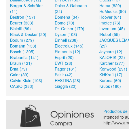
Berger & Schröter
Dolce & Gabbana
Hama (829)
(11)
(24)
HoMedics (90)
Bestron (157)
Domena (34)
Hoover (64)
Beurer (303)
Domo (70)
Imetec (76)
Bialetti (89)
Dr. Oetker (179)
Inventum (45)
Black & Decker (20)
Dyson (103)
iRobot (55)
Bodum (279)
Einhell (238)
JACQUES LEM
Bomann (133)
Electrolux (145)
(29)
Bosch (1305)
Elements (12)
Joycare (12)
Brabantia (141)
Esprit (20)
KALORIK (22)
Braun (421)
EWT (28)
Karcher (277)
Brita (79)
Fagor (161)
Kenwood (291)
Calor (39)
Fakir (42)
KidKraft (17)
Calvin Klein (103)
FESTINA (28)
Korona (60)
CASIO (383)
Gaggia (22)
Krups (180)
Productos d
intended to a
http://www.a