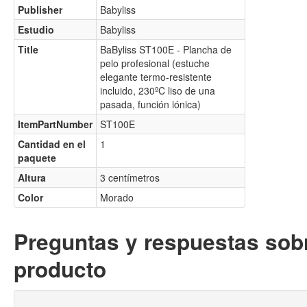
Publisher
Babyliss
Estudio
Babyliss
Title
BaByliss ST100E - Plancha de
pelo profesional (estuche
elegante termo-resistente
incluido, 230ºC liso de una
pasada, función iónica)
ItemPartNumber
ST100E
Cantidad en el
1
paquete
Altura
3 centímetros
Color
Morado
Preguntas y respuestas sobr
producto