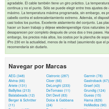
agradable. El cable también tiene un giro práctico. La temperatur
continua y no el punto. Sólo se puede elegir entre tres ajustes de
máximo. La temperatura máxima programada, sin embargo, es prác
cabello contra el sobrecalentamiento extremo. Además, el dispos
casi todos los puntos. Excelente aislamiento del conjunto. Las pla
hacer un buen trabajo y déjese wiederspenstige rizos naturales (e
desaparecen por completo después de unos dos o tres pases. Ha
embargo, los precios más altos, los costos por la plancha de sop
iPro 230 en la actualidad, menos de la mitad (asumiendo que el pre
recomendaría sin dudarlo.
Navegar por Marcas
AEG (348)
Clatronic (287)
Garmin (78)
Alvina (66)
Cloer (66)
Gastroback (67)
Ariete (131)
DeLonghi (233)
Graef (43)
BaByliss (213)
DeTomaso (11)
Grundig (124)
Balalabeads (12)
Dirt Devil (83)
Guess (15)
Berger & Schröter
Dolce & Gabbana
Hama (829)
(11)
(24)
HoMedics (90)