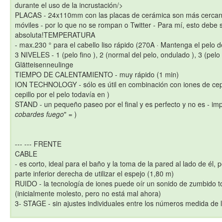
durante el uso de la incrustación/>
PLACAS - 24x110mm con las placas de cerámica son más cercano
móviles - por lo que no se rompan o Twitter - Para mí, esto debe 
absoluta!TEMPERATURA
- max.230 ° para el cabello liso rápido (270A · Mantenga el pelo d
3 NIVELES - 1 (pelo fino ), 2 (normal del pelo, ondulado ), 3 (pelo
Glätteisenneulinge
TIEMPO DE CALENTAMIENTO - muy rápido (1 min)
ION TECHNOLOGY - sólo es útil en combinación con iones de cepill
cepillo por el pelo todavía en )
STAND - un pequeño paseo por el final y es perfecto y no es - imp
cobardes fuego
" = )
--- --- FRENTE
CABLE
- es corto, ideal para el baño y la toma de la pared al lado de él, 
parte inferior derecha de utilizar el espejo (1,80 m)
RUIDO - la tecnología de iones puede oír un sonido de zumbido t
(inicialmente molesto, pero no está mal ahora)
3- STAGE - sin ajustes individuales entre los números medida de l