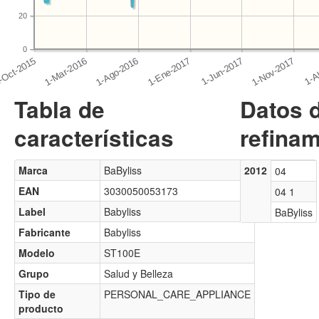
20
0
Tabla de
Datos 
características
refinam
Marca
BaByliss
2012
04
EAN
3030050053173
04 1
Label
Babyliss
BaByliss
Fabricante
Babyliss
Modelo
ST100E
Grupo
Salud y Belleza
Tipo de
PERSONAL_CARE_APPLIANCE
producto