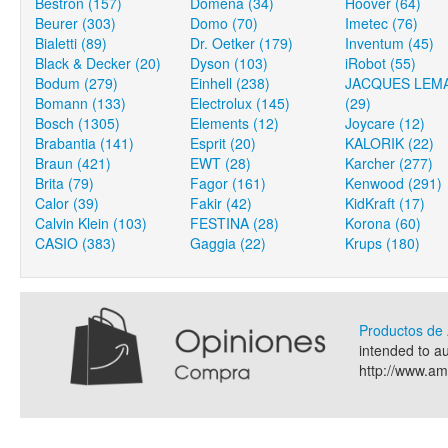
Bestron (157)
Domena (34)
Hoover (64)
Beurer (303)
Domo (70)
Imetec (76)
Bialetti (89)
Dr. Oetker (179)
Inventum (45)
Black & Decker (20)
Dyson (103)
iRobot (55)
Bodum (279)
Einhell (238)
JACQUES LEM
Bomann (133)
Electrolux (145)
(29)
Bosch (1305)
Elements (12)
Joycare (12)
Brabantia (141)
Esprit (20)
KALORIK (22)
Braun (421)
EWT (28)
Karcher (277)
Brita (79)
Fagor (161)
Kenwood (291)
Calor (39)
Fakir (42)
KidKraft (17)
Calvin Klein (103)
FESTINA (28)
Korona (60)
CASIO (383)
Gaggia (22)
Krups (180)
Productos d
intended to a
http://www.a