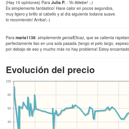
(Hay
10
opiniones) Para
Julia P.
:
Yo liiiiiebe! :-)
Es simplemente fantástico! Hace calor en pocos segundos,
muy ligero y brillo al cabello y al día siguiente todavía suave.
lo recomiendo! Arriba!;-)
Para
maria1138
:
simplemente genial
Eficaz, que se calienta rápida
perfectamente liso en una sola pasada (tengo el pelo largo, espeso y
por debajo de eso y mucho más no hay problema! Estoy encantad
Evolución del precio
100
80
60
40