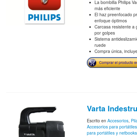
La bombilla Philips V
más eficiente
El haz preenfocado pr
enfoque óptimos
Carcasa resistente a 
por golpes
Sistema antideslizamie
ruede
Compra única, incluye
Comprar el producto 
Varta Indestru
Escrito en
Accesorios
,
Pil
Accesorios para portátile
para portátiles y netbooks