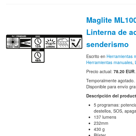
Maglite ML100
Linterna de 
senderismo
Escrito en
Herramientas m
Herramientas manuales
,
Precio actual:
78.20 EUR
.
Temporalmente agotado. H
Disponible para envío grat
Descripción del produc
5 programas: potenci
destellos, SOS, apa
137 lumens
232mm
430 g
Blíster