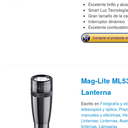
Excelente brillo y alca
Smart Luz Tecnología
Gran tamaño de la c
Interruptor dinámico
Excelente combustión
Comprar el producto 
Mag-Lite ML5
Lanterna
Escrito en
Fotografía y v
telescopios y óptica
,
Pris
manuales y eléctricas
,
He
Linternas
,
Linternas
,
Acam
linternas
,
Lámparas