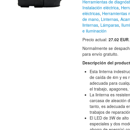
Herramientas de diagnósti
Instalación eléctrica
,
Herr
eléctricas
,
Herramientas 
de mano
,
Linternas
,
Acam
linternas
,
Lámparas
,
Ilum
e iluminación
Precio actual:
27.02 EUR
Normalmente se despacha
para envío gratuito.
Descripción del produc
Esta linterna indestr
de caída de 4m y es r
adecuada para cualqui
el trabajo, apagones, y
La linterna es resiste
carcasa de aleación de
tanto, es adecuada en e
trabajos de reparació
El LED de 3W de alto 
especiales y dos mod
ahorro de energía) co