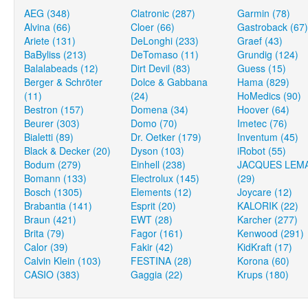
AEG (348)
Clatronic (287)
Garmin (78)
Alvina (66)
Cloer (66)
Gastroback (67)
Ariete (131)
DeLonghi (233)
Graef (43)
BaByliss (213)
DeTomaso (11)
Grundig (124)
Balalabeads (12)
Dirt Devil (83)
Guess (15)
Berger & Schröter
Dolce & Gabbana
Hama (829)
(11)
(24)
HoMedics (90)
Bestron (157)
Domena (34)
Hoover (64)
Beurer (303)
Domo (70)
Imetec (76)
Bialetti (89)
Dr. Oetker (179)
Inventum (45)
Black & Decker (20)
Dyson (103)
iRobot (55)
Bodum (279)
Einhell (238)
JACQUES LEM
Bomann (133)
Electrolux (145)
(29)
Bosch (1305)
Elements (12)
Joycare (12)
Brabantia (141)
Esprit (20)
KALORIK (22)
Braun (421)
EWT (28)
Karcher (277)
Brita (79)
Fagor (161)
Kenwood (291)
Calor (39)
Fakir (42)
KidKraft (17)
Calvin Klein (103)
FESTINA (28)
Korona (60)
CASIO (383)
Gaggia (22)
Krups (180)