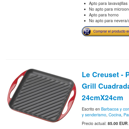
Apto para lavavajillas
No apto para microo
Apto para horno
No apto para nevera/
Comprar el producto 
Le Creuset - P
Grill Cuadrad
24cmX24cm
Escrito en
Barbacoa y come
y senderismo
,
Cocina
,
Par
Precio actual:
85.00 EUR
.