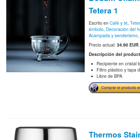
Tetera 1
Escrito en
Café y té
,
Teter
émbolo
,
Decoración del h
Acampada y senderismo
Precio actual:
34.90 EUR
.
Descripción del produc
Recipiente en cristal b
Filtro plástico y tapa 
Libre de BPA
Comprar el producto 
Thermos Stai