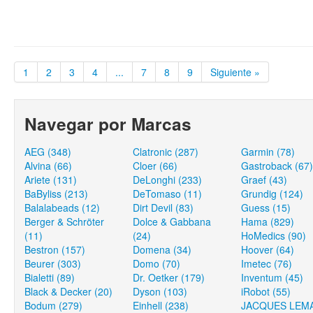
1
2
3
4
...
7
8
9
Siguiente »
Navegar por Marcas
AEG (348)
Clatronic (287)
Garmin (78)
Alvina (66)
Cloer (66)
Gastroback (67)
Ariete (131)
DeLonghi (233)
Graef (43)
BaByliss (213)
DeTomaso (11)
Grundig (124)
Balalabeads (12)
Dirt Devil (83)
Guess (15)
Berger & Schröter
Dolce & Gabbana
Hama (829)
(11)
(24)
HoMedics (90)
Bestron (157)
Domena (34)
Hoover (64)
Beurer (303)
Domo (70)
Imetec (76)
Bialetti (89)
Dr. Oetker (179)
Inventum (45)
Black & Decker (20)
Dyson (103)
iRobot (55)
Bodum (279)
Einhell (238)
JACQUES LEM