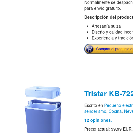
Normalmente se despacha
para envío gratuito.
Descripción del produc
Artesanía suiza
Diseño y calidad inc
Experiencia y tradició
Comprar el producto 
Tristar KB-72
Escrito en
Pequeño elect
senderismo
,
Cocina
,
Nev
12 opiniones
.
Precio actual:
59.99 EUR