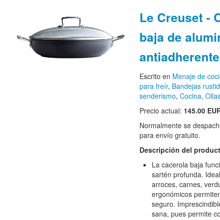
Le Creuset - 
baja de alumi
antiadherente
Escrito en
Menaje de coc
para freír
,
Bandejas rusti
senderismo
,
Cocina
,
Olla
Precio actual:
145.00 EU
Normalmente se despacha
para envío gratuito.
Descripción del produc
La cacerola baja func
sartén profunda. Idea
arroces, carnes, verd
ergonómicos permite
seguro. Imprescindible
sana, pues permite co