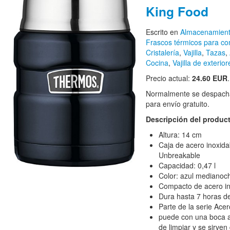
King Food
Escrito en
Almacenamient
Frascos térmicos para c
Cristalería
,
Vajilla
,
Tazas
,
Cocina
,
Vajilla de exterior
Precio actual:
24.60 EUR
.
Normalmente se despacha
para envío gratuito.
Descripción del produc
Altura: 14 cm
Caja de acero inoxidab
Unbreakable
Capacidad: 0,47 l
Color: azul medianoc
Compacto de acero in
Dura hasta 7 horas de
Parte de la serie Ace
puede con una boca an
de limpiar y se sirven