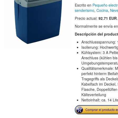
Escrito en
Pequeño elect
senderismo
,
Cocina
,
Nev
Precio actual:
92.71 EUR
.
Normalmente se envía en e
Descripción del produc
Anschlussspannung: 1
Isolierung: Hochwert
Kühlsystem: 3 A Peltie
Anschluss (kühlen bis
Umgebungstemperatu
Qualitätsmerkmale: M
perfekt hinterm Beifah
Tragegriffs als Deckel
Kabelfach im Deckel, 
Flasche, Doppellüfter
Kälteverteilung
Nettoinhalt: ca. 14 Lit
Comprar el producto 