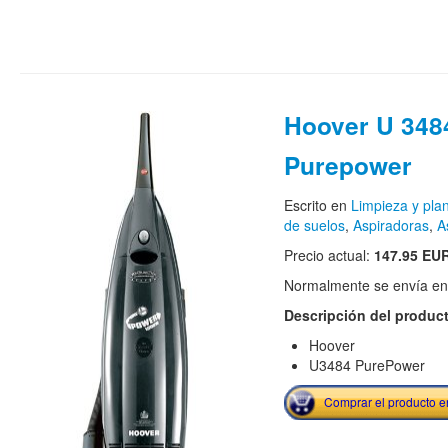
Hoover U 348
Purepower
Escrito en
Limpieza y pla
de suelos
,
Aspiradoras
,
A
Precio actual:
147.95 EU
Normalmente se envía en e
Descripción del produc
Hoover
U3484 PurePower
Comprar el producto 