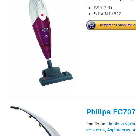
BSH PED
SIEVR4E1822
Comprar el producto 
Philips FC707
Escrito en
Limpieza y pla
de suelos
,
Aspiradoras
,
A