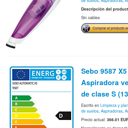
de suelos
,
Aspiradoras
,
A
Descripción del produc
Sin cables
Comprar el producto 
Sebo 9587 X5 
Aspiradora ver
de clase S (1
Escrito en
Limpieza y pla
de suelos
,
Aspiradoras
,
A
Precio actual:
366.01 EU