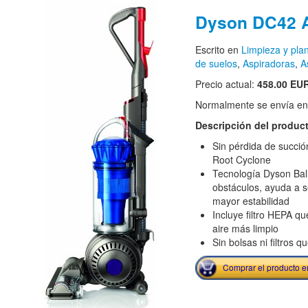
Dyson DC42 A
Escrito en
Limpieza y pla
de suelos
,
Aspiradoras
,
A
Precio actual:
458.00 EU
Normalmente se envía en e
Descripción del produc
Sin pérdida de succió
Root Cyclone
Tecnología Dyson Ball
obstáculos, ayuda a s
mayor estabilidad
Incluye filtro HEPA q
aire más limpio
Sin bolsas ni filtros 
Comprar el producto 