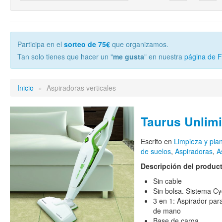
Participa en el
sorteo de 75€
que organizamos.
Tan solo tienes que hacer un "
me gusta
" en nuestra
página de 
Inicio
»
Aspiradoras verticales
Taurus Unlimi
Escrito en
Limpieza y pla
de suelos
,
Aspiradoras
,
A
Descripción del produc
Sin cable
Sin bolsa. Sistema Cy
3 en 1: Aspirador par
de mano
Base de carga