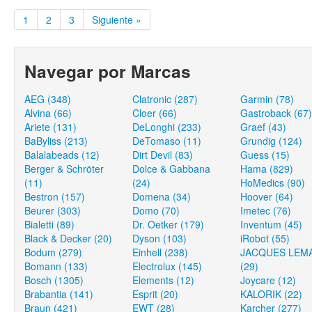
1
2
3
Siguiente »
Navegar por Marcas
AEG (348)
Clatronic (287)
Garmin (78)
Alvina (66)
Cloer (66)
Gastroback (67)
Ariete (131)
DeLonghi (233)
Graef (43)
BaByliss (213)
DeTomaso (11)
Grundig (124)
Balalabeads (12)
Dirt Devil (83)
Guess (15)
Berger & Schröter
Dolce & Gabbana
Hama (829)
(11)
(24)
HoMedics (90)
Bestron (157)
Domena (34)
Hoover (64)
Beurer (303)
Domo (70)
Imetec (76)
Bialetti (89)
Dr. Oetker (179)
Inventum (45)
Black & Decker (20)
Dyson (103)
iRobot (55)
Bodum (279)
Einhell (238)
JACQUES LEM
Bomann (133)
Electrolux (145)
(29)
Bosch (1305)
Elements (12)
Joycare (12)
Brabantia (141)
Esprit (20)
KALORIK (22)
Braun (421)
EWT (28)
Karcher (277)