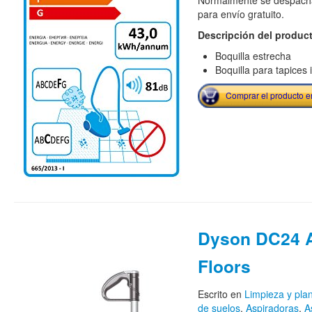
Normalmente se despacha
para envío gratuito.
Descripción del produc
Boquilla estrecha
Boquilla para tapices 
Comprar el producto 
Dyson DC24 A
Floors
Escrito en
Limpieza y pla
de suelos
,
Aspiradoras
,
A