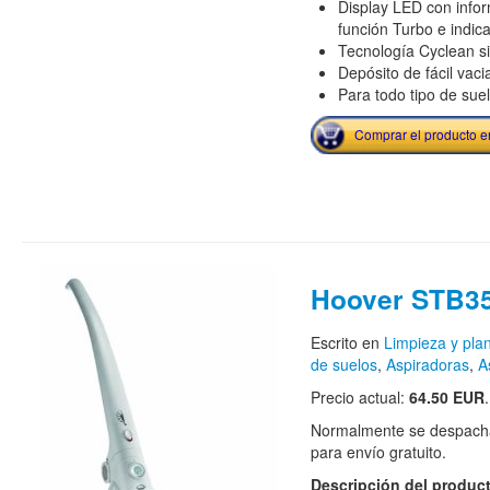
Display LED con infor
función Turbo e indic
Tecnología Cyclean si
Depósito de fácil vaci
Para todo tipo de sue
Comprar el producto 
Hoover STB35
Escrito en
Limpieza y pla
de suelos
,
Aspiradoras
,
A
Precio actual:
64.50 EUR
.
Normalmente se despacha
para envío gratuito.
Descripción del produc