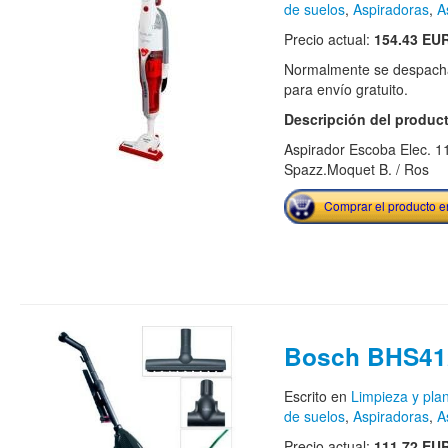
de suelos
,
Aspiradoras
,
A
Precio actual:
154.43 EU
Normalmente se despacha
para envío gratuito.
Descripción del produc
Aspirador Escoba Elec. 1
Spazz.Moquet B. / Ros
Comprar el producto 
Bosch BHS41
Escrito en
Limpieza y pla
de suelos
,
Aspiradoras
,
A
Precio actual:
111.72 EU