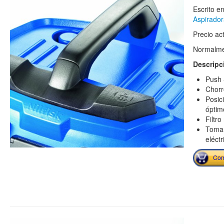
Escrito e
Aspirado
Precio ac
Normalmen
Descripc
Push 
Chorr
Posic
óptim
Filtr
Toma 
eléctr
Com