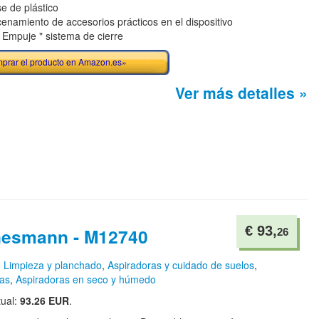
e de plástico
enamiento de accesorios prácticos en el dispositivo
y Empuje " sistema de cierre
prar el producto en Amazon.es»
Ver más detalles »
€ 93,
esmann - M12740
26
n
Limpieza y planchado
,
Aspiradoras y cuidado de suelos
,
ras
,
Aspiradoras en seco y húmedo
tual:
93.26 EUR
.