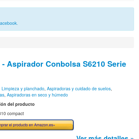
Facebook
.
 - Aspirador Conbolsa S6210 Serie
n
Limpieza y planchado
,
Aspiradoras y cuidado de suelos
,
ras
,
Aspiradoras en seco y húmedo
ión del producto
6310 compact
prar el producto en Amazon.es»
Ver más detalles »