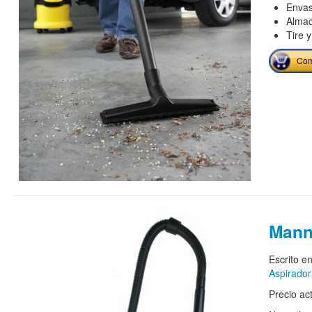
Envas
Almac
Tire 
Com
Mann
Escrito e
Aspirado
Precio ac