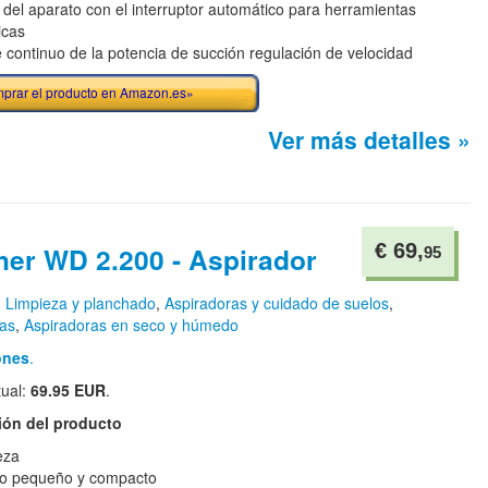
del aparato con el interruptor automático para herramientas
icas
e continuo de la potencia de succión regulación de velocidad
prar el producto en Amazon.es»
Ver más detalles »
€ 69,
her WD 2.200 - Aspirador
95
n
Limpieza y planchado
,
Aspiradoras y cuidado de suelos
,
ras
,
Aspiradoras en seco y húmedo
ones
.
tual:
69.95 EUR
.
ión del producto
eza
o pequeño y compacto