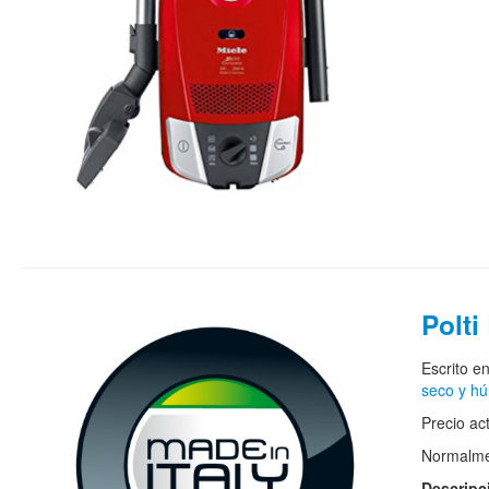
Polt
Escrito e
seco y h
Precio ac
Normalmen
Descripc