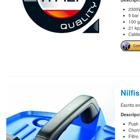
2300
5 bar
100 g
21 kp
Calde
Com
Nilfi
Escrito e
Descripc
Push 
Chorr
Filtr