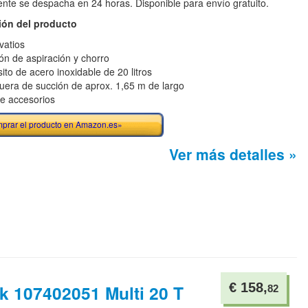
te se despacha en 24 horas. Disponible para envío gratuito.
ión del producto
vatios
ón de aspiración y chorro
ito de acero inoxidable de 20 litros
era de succión de aprox. 1,65 m de largo
ye accesorios
prar el producto en Amazon.es»
Ver más detalles »
€ 158,
sk 107402051 Multi 20 T
82