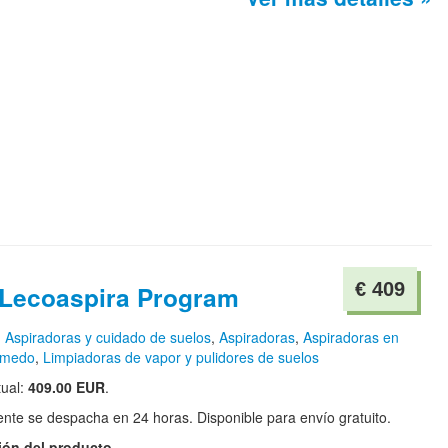
€ 409
i Lecoaspira Program
n
Aspiradoras y cuidado de suelos
,
Aspiradoras
,
Aspiradoras en
úmedo
,
Limpiadoras de vapor y pulidores de suelos
tual:
409.00 EUR
.
te se despacha en 24 horas. Disponible para envío gratuito.
ión del producto