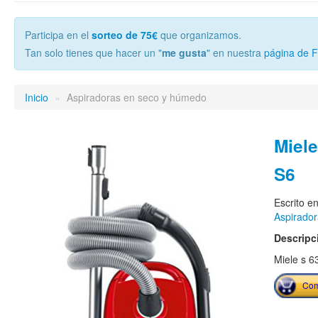
Participa en el
sorteo de 75€
que organizamos.
Tan solo tienes que hacer un "
me gusta
" en nuestra
página de 
Inicio
»
Aspiradoras en seco y húmedo
Miele
S6
Escrito e
Aspirado
Descripc
Miele s 
Com