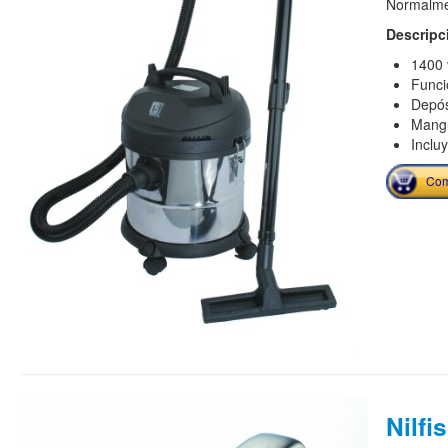
Normalmen
Descripc
1400 
Funci
Depós
Mangu
Inclu
Com
Nilfi