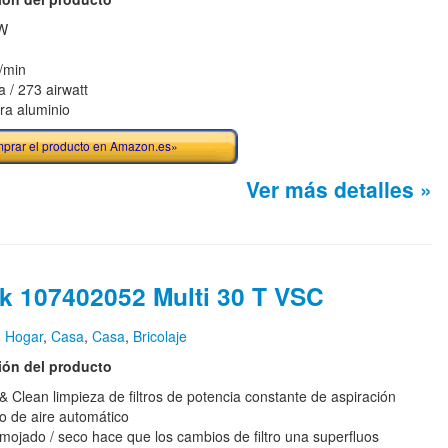
W
/min
a / 273 airwatt
ra aluminio
prar el producto en Amazon.es»
Ver más detalles »
sk 107402052 Multi 30 T VSC
n
Hogar
,
Casa
,
Casa
,
Bricolaje
ión del producto
& Clean limpieza de filtros de potencia constante de aspiración
o de aire automático
o mojado / seco hace que los cambios de filtro una superfluos