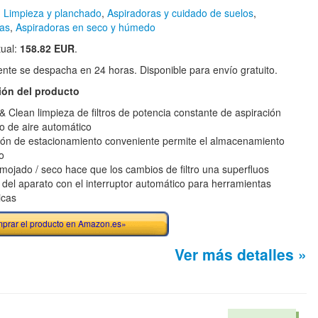
n
Limpieza y planchado
,
Aspiradoras y cuidado de suelos
,
ras
,
Aspiradoras en seco y húmedo
tual:
158.82 EUR
.
te se despacha en 24 horas. Disponible para envío gratuito.
ión del producto
& Clean limpieza de filtros de potencia constante de aspiración
o de aire automático
ión de estacionamiento conveniente permite el almacenamiento
o
o mojado / seco hace que los cambios de filtro una superfluos
del aparato con el interruptor automático para herramientas
icas
prar el producto en Amazon.es»
Ver más detalles »