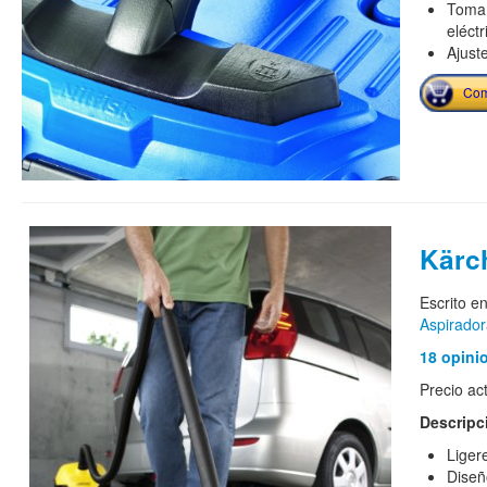
Toma 
eléctr
Ajust
Com
Kärc
Escrito e
Aspirado
18 opini
Precio ac
Descripc
Liger
Diseñ